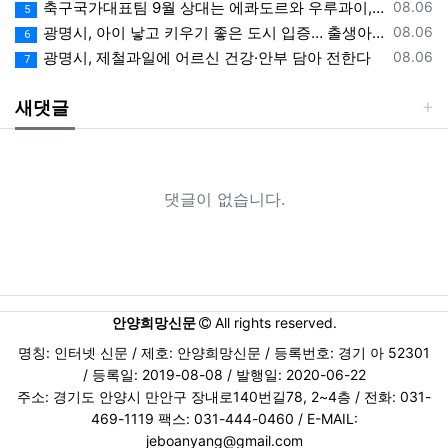
등록일
축구국가대표팀 9월 상대는 에콰도르와 우루과이, 9.10월 A매치 4연전 상대 모두 확정
08.06
5
자가 개정약관 조항의 적용을 받기를 원하는 뜻을 제3항
등록일
광명시, 아이 낳고 키우기 좋은 도시 입증… 출생아 증가율 경기도 1위
08.06
6
에 의한 개정약관의 공지기간 내에 “몰”에 송신하여
등록일
광명시, 제철과일에 어르신 건강·안부 담아 전한다
08.06
7
“몰”의 동의를 받은 경우에는 개정약관 조항이 적용됩니
다.
새댓글
이 약관에서 정하지 아니한 사항과 이 약관의 해석에 관
하여는 전자상거래 등에서의 소비자보호에 관한 법률,
약관의 규제 등에 관한 법률, 공정거래위원회가 정하는
「전자상거래 등에서의 소비자 보호지침」 및 관계법령
댓글이 없습니다.
또는 상관례에 따릅니다.
제4조 서비스의 제공 및 변경
"안양희망신문"은 다음과 같은 업무를 수행합니다.
재화 또는 용역에 대한 정보 제공 및 구매계약의
체결
안양희망신문
All rights reserved.
구매계약이 체결된 재화 또는 용역의 배송
명칭: 인터넷 신문 / 제호: 안양희망신문 / 등록번호: 경기 아 52301
기타 "안양희망신문"이 정하는 업무
/ 등록일: 2019-08-08 / 발행일: 2020-06-22
"안양희망신문"은 재화 또는 용역의 품절 또는 기술적 사
주소: 경기도 안양시 만안구 장내로140번길78, 2~4층 / 전화: 031-
양의 변경 등의 경우에는 장차 체결되는 계약에 의해 제
469-1119 팩스: 031-444-0460 / E-MAIL:
공할 재화 또는 용역의 내용을 변경할 수 있습니다. 이 경
jeboanyang@gmail.com