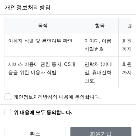
원을 말합니다.
개인정보처리방침
'회원'이라 함은 "안양희망신문"에 회원등록을 한 자로
서, 계속적으로 "안양희망신문"이 제공하는 서비스를 이
용할 수 있는 자를 말합니다.
목적
항목
보
'비회원'이라 함은 회원에 가입하지 않고 "안양희망신
문"이 제공하는 서비스를 이용하는 자를 말합니다.
이용자 식별 및 본인여부 확인
아이디, 이름,
회원 
비밀번호
까지
제3조 약관 등의 명시와 설명 및 개정
"안양희망신문"은 이 약관의 내용과 상호 및 대표자 성
서비스 이용에 관한 통지, CS대
연락처 (이메
회원 
명, 영업소 소재지 주소(소비자의 불만을 처리할 수 있는
응을 위한 이용자 식별
일, 휴대전화
까지
곳의 주소를 포함), 전화번호·모사전송번호·전자우편주
번호)
소, 사업자등록번호, 통신판매업 신고번호, 개인정보관
리책임자 등을 이용자가 쉽게 알 수 있도록 사이버몰의
초기 서비스화면(전면)에 게시합니다. 다만, 약관의 내용
개인정보처리방침의 내용에 동의합니다.
은 이용자가 연결화면을 통하여 볼 수 있도록 할 수 있습
니다.
위 내용에 모두 동의합니다.
"안양희망신문"은 이용자가 약관에 동의하기에 앞서 약
관에 정하여져 있는 내용 중 청약철회·배송책임·환불조
건 등과 같은 중요한 내용을 이용자가 이해할 수 있도록
취소
회원가입