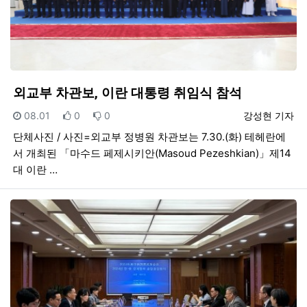
외교부 차관보, 이란 대통령 취임식 참석
등록일
추천
비추천
등록자
08.01
0
0
강성현 기자
단체사진 / 사진=외교부 정병원 차관보는 7.30.(화) 테헤란에
서 개최된 「마수드 페제시키안(Masoud Pezeshkian)」제14
대 이란 …