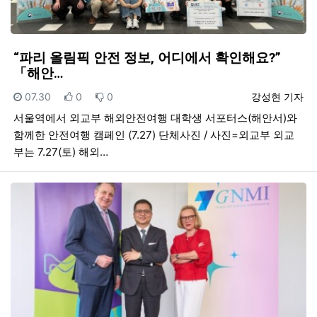
“파리 올림픽 안전 정보, 어디에서 확인해요?”
「해안…
등록일
추천
비추천
등록자
07.30
0
0
강성현 기자
서울역에서 외교부 해외안전여행 대학생 서포터스(해안서)와
함께한 안전여행 캠페인 (7.27) 단체사진 / 사진=외교부 외교
부는 7.27(토) 해외…