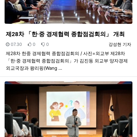
제28차 「한·중 경제협력 종합점검회의」 개최
등록일
추천
비추천
등록자
07.30
0
0
강성현 기자
제28차 한중 경제협력 종합점검회의 / 사진=외교부 제28차
「한·중 경제협력 종합점검회의」가 김진동 외교부 양자경제
외교국장과 왕리핑(Wang …