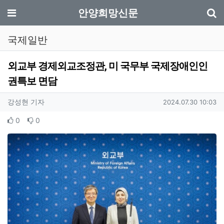
기
메뉴
안양희망신문
국제일반
외교부 경제외교조정관, 미 국무부 국제장애인인
권특보 면담
작성자 정보
작성
작성일
강성현 기자
2024.07.30 10:03
컨텐츠 정보
추천
비추천
0
0
본문