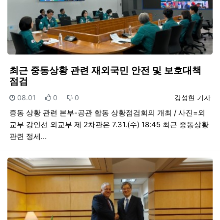
최근 중동상황 관련 재외국민 안전 및 보호대책
점검
등록일
추천
비추천
등록자
08.01
0
0
강성현 기자
중동 상황 관련 본부-공관 합동 상황점검회의 개최 / 사진=외
교부 강인선 외교부 제 2차관은 7.31.(수) 18:45 최근 중동상황
관련 정세…