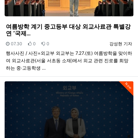
여름방학 계기 중고등부 대상 외교사료관 특별강
연 ‘국제…
등록일
추천
비추천
등록자
07.30
0
0
강성현 기자
행사사진 / 사진=외교부 외교부는 7.27.(토) 여름방학을 맞이하
여 외교사료관(서울 서초동 소재)에서 외교 관련 진로를 희망
하는 중·고등학생 …
Now