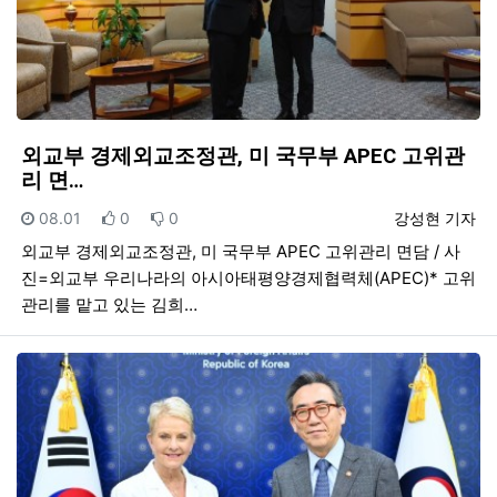
외교부 경제외교조정관, 미 국무부 APEC 고위관
리 면…
등록일
추천
비추천
등록자
08.01
0
0
강성현 기자
외교부 경제외교조정관, 미 국무부 APEC 고위관리 면담 / 사
진=외교부 우리나라의 아시아태평양경제협력체(APEC)* 고위
관리를 맡고 있는 김희…