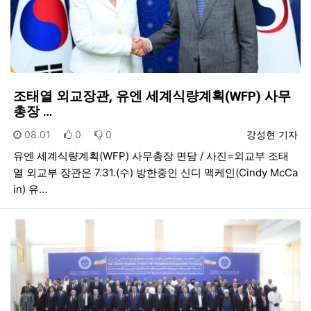
조태열 외교장관, 유엔 세계식량계획(WFP) 사무
총장 …
등록일
추천
비추천
등록자
08.01
0
0
강성현 기자
유엔 세계식량계획(WFP) 사무총장 면담 / 사진=외교부 조태
열 외교부 장관은 7.31.(수) 방한중인 신디 맥케인(Cindy McCa
in) 유…