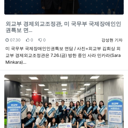
외교부 경제외교조정관, 미 국무부 국제장애인인
권특보 면…
등록일
추천
비추천
등록자
07.30
0
0
강성현 기자
미 국무부 국제장애인인권특보 면담 / 사진=외교부 김희상 외
교부 경제외교조정관은 7.26.(금) 방한 중인 사라 민카라(Sara
Minkara)…