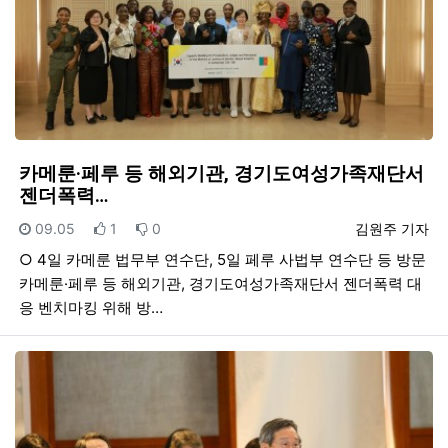
카메룬·페루 등 해외기관, 경기도여성가족재단서
젠더폭력…
등록일
추천
비추천
등록자
09.05
1
0
김원주 기자
○ 4일 카메룬 법무부 연수단, 5일 페루 사법부 연수단 등 방문
카메룬·페루 등 해외기관, 경기도여성가족재단서 젠더폭력 대
응 벤치마킹 위해 방…