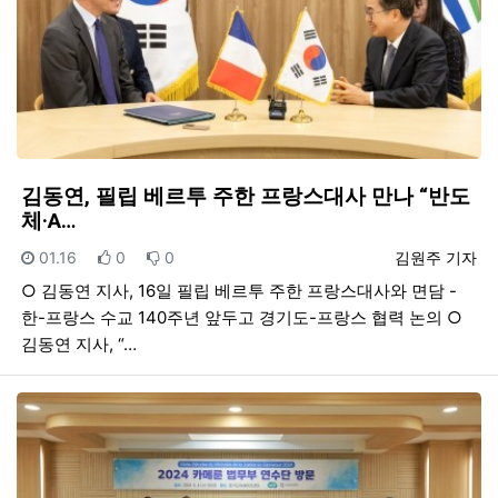
김동연, 필립 베르투 주한 프랑스대사 만나 “반도
체·A…
등록일
추천
비추천
등록자
01.16
0
0
김원주 기자
○ 김동연 지사, 16일 필립 베르투 주한 프랑스대사와 면담 -
한-프랑스 수교 140주년 앞두고 경기도-프랑스 협력 논의 ○
김동연 지사, “…