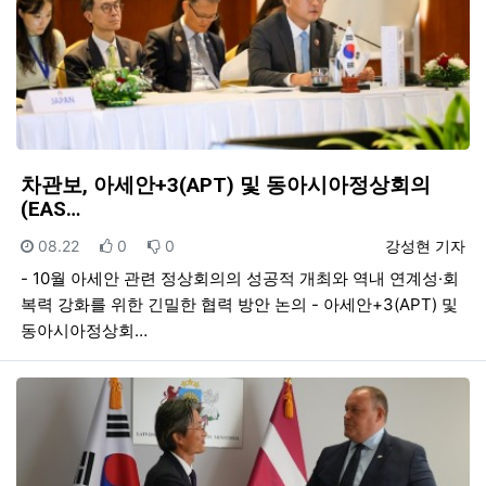
차관보, 아세안+3(APT) 및 동아시아정상회의
(EAS…
등록일
추천
비추천
등록자
08.22
0
0
강성현 기자
- 10월 아세안 관련 정상회의의 성공적 개최와 역내 연계성·회
복력 강화를 위한 긴밀한 협력 방안 논의 - 아세안+3(APT) 및
동아시아정상회…