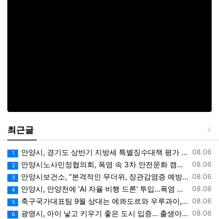
최근글
등록일
안양시, 경기도 상반기 지방세 특별징수대책 평가 ‘우수상’
08.06
1
등록일
안양시노사민정협의회, 폭염 속 3차 안전문화 캠페인 전개
08.06
2
등록일
안양시보건소, “본격적인 무더위, 장관감염증 예방에 각별한 주의 필요”
08.06
3
등록일
안양시, 안양천에 ‘AI 자율 비행 드론’ 투입…폭염 속 온열 질환 예방 계도
08.06
4
등록일
축구국가대표팀 9월 상대는 에콰도르와 우루과이, 9.10월 A매치 4연전 상대 모두 확정
08.06
5
등록일
광명시, 아이 낳고 키우기 좋은 도시 입증… 출생아 증가율 경기도 1위
08.06
6