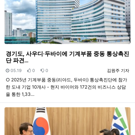
경기도, 사우디·두바이에 기계부품 중동 통상촉진
단 파견…
등록일
추천
비추천
등록자
05.19
0
0
김원주 기자
○ 2025년 기계부품 중동(리야드, 두바이) 통상촉진단에 참가
한 도내 기업 10개사 - 현지 바이어와 172건의 비즈니스 상담
을 통한 1,33…