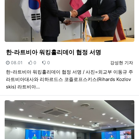
한-라트비아 워킹홀리데이 협정 서명
등록일
추천
비추천
등록자
08.01
0
0
강성현 기자
한-라트비아 워킹홀리데이 협정 서명 / 사진=외교부 이동규 주
라트비아대사와 리하르드스 코즐로프스키스(Rihards Kozlov
skis) 라트비아…