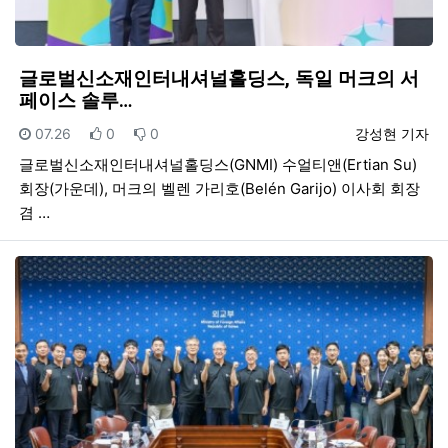
글로벌신소재인터내셔널홀딩스, 독일 머크의 서
페이스 솔루…
등록일
추천
비추천
등록자
07.26
0
0
강성현 기자
글로벌신소재인터내셔널홀딩스(GNMI) 수얼티앤(Ertian Su)
회장(가운데), 머크의 벨렌 가리호(Belén Garijo) 이사회 회장
겸 …