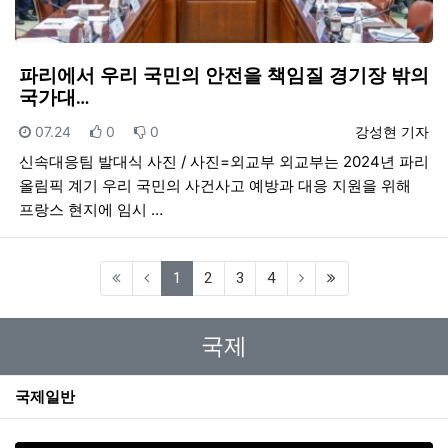
파리에서 우리 국민의 안전을 책임질 경기장 밖의
국가대…
등록일
추천
비추천
등록자
07.24
0
0
강성현 기자
신속대응팀 발대식 사진 / 사진=외교부 외교부는 2024년 파리
올림픽 계기 우리 국민의 사건사고 예방과 대응 지원을 위해
프랑스 현지에 임시 …
(current)
1
2
3
4
국제
국제일반