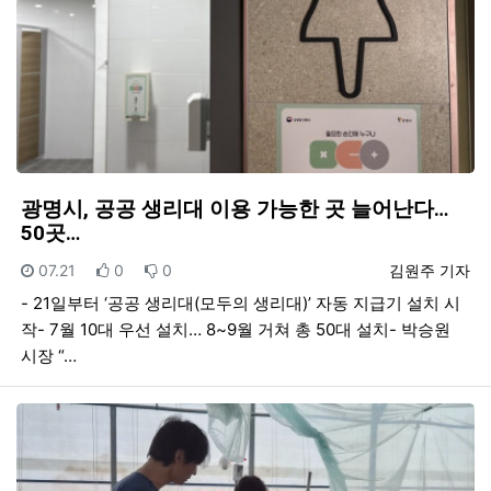
광명시, 공공 생리대 이용 가능한 곳 늘어난다…
50곳…
등록일
추천
비추천
등록자
07.21
0
0
김원주 기자
- 21일부터 ‘공공 생리대(모두의 생리대)’ 자동 지급기 설치 시
작- 7월 10대 우선 설치… 8~9월 거쳐 총 50대 설치- 박승원
시장 “…