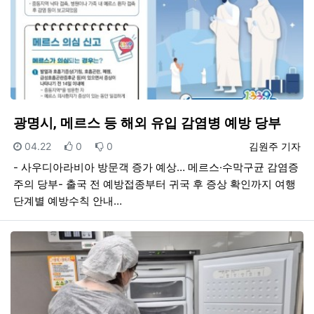
광명시, 메르스 등 해외 유입 감염병 예방 당부
등록일
추천
비추천
등록자
04.22
0
0
김원주 기자
- 사우디아라비아 방문객 증가 예상… 메르스·수막구균 감염증
주의 당부- 출국 전 예방접종부터 귀국 후 증상 확인까지 여행
단계별 예방수칙 안내…