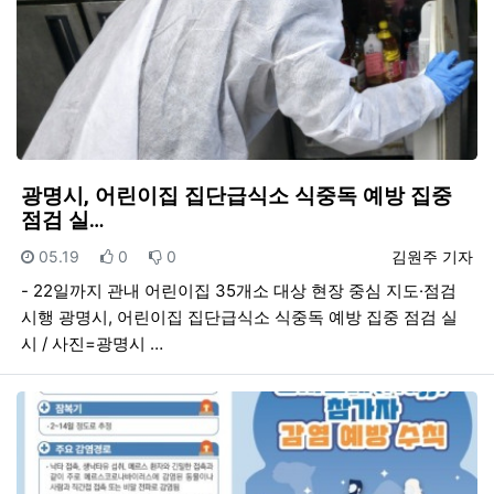
광명시, 어린이집 집단급식소 식중독 예방 집중
점검 실…
등록일
추천
비추천
등록자
05.19
0
0
김원주 기자
- 22일까지 관내 어린이집 35개소 대상 현장 중심 지도·점검
시행 광명시, 어린이집 집단급식소 식중독 예방 집중 점검 실
시 / 사진=광명시 …