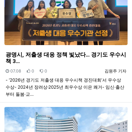
광명시, 저출생 대응 정책 빛났다… 경기도 우수시
책 3…
등록일
추천
비추천
등록자
07.08
0
0
김원주 기자
- ‘2026년 경기도 저출생 대응 우수시책 경진대회’서 우수상
수상- 2024년 장려상·2025년 최우수상 이은 쾌거- 임신·출산
부터 돌봄·교…