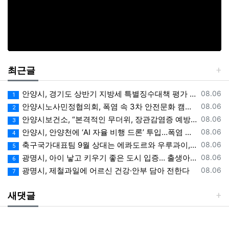
최근글
등록일
안양시, 경기도 상반기 지방세 특별징수대책 평가 ‘우수상’
08.06
1
등록일
안양시노사민정협의회, 폭염 속 3차 안전문화 캠페인 전개
08.06
2
등록일
안양시보건소, “본격적인 무더위, 장관감염증 예방에 각별한 주의 필요”
08.06
3
등록일
안양시, 안양천에 ‘AI 자율 비행 드론’ 투입…폭염 속 온열 질환 예방 계도
08.06
4
등록일
축구국가대표팀 9월 상대는 에콰도르와 우루과이, 9.10월 A매치 4연전 상대 모두 확정
08.06
5
등록일
광명시, 아이 낳고 키우기 좋은 도시 입증… 출생아 증가율 경기도 1위
08.06
6
등록일
광명시, 제철과일에 어르신 건강·안부 담아 전한다
08.06
7
새댓글