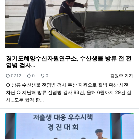
경기도해양수산자원연구소, 수산생물 방류 전 전
염병 검사…
등록일
추천
비추천
등록자
07.12
0
0
김원주 기자
○ 방류 수산생물 전염병 검사 무상 지원으로 질병 확산 사전
차단 ○ 지난해 방류 전염병 검사 83건, 올해 6월까지 29건 실
시…모두 합격 판…