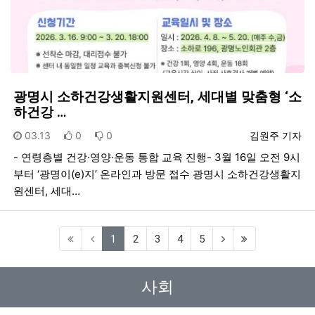
광명시 소하건강생활지원센터, 세대별 맞춤형 ‘소
하건강 …
등록일
추천
비추천
등록자
03.13
0
0
김원주 기자
- 연령층별 건강·영양·운동 통합 교육 진행- 3월 16일 오전 9시
부터 ‘광명이(e)지’ 온라인과 방문 접수 광명시 소하건강생활지
원센터, 세대…
(current)
1
2
3
4
5
사회