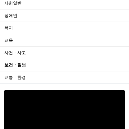
사회일반
장애인
복지
교육
사건ㆍ사고
보건ㆍ질병
교통ㆍ환경