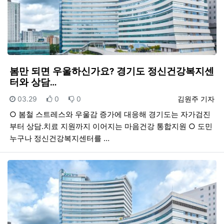
봄만 되면 우울하신가요? 경기도 정신건강복지센
터와 상담…
등록일
추천
비추천
등록자
03.29
0
0
김원주 기자
○ 봄철 스트레스와 우울감 증가에 대응해 경기도는 자가검진
부터 상담․치료 지원까지 이어지는 마음건강 통합지원 ○ 도민
누구나 정신건강복지센터를 …