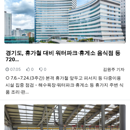
경기도, 휴가철 대비 워터파크·휴게소 음식점 등
720…
등록일
추천
비추천
등록자
07.05
0
0
김원주 기자
○ 7.6.~7.24.(3주간) 본격 휴가철 앞두고 피서지 등 다중이용
시설 집중 점검 - 해수욕장·워터파크·휴게소 등 휴가지 주변 식
품 조리·판…