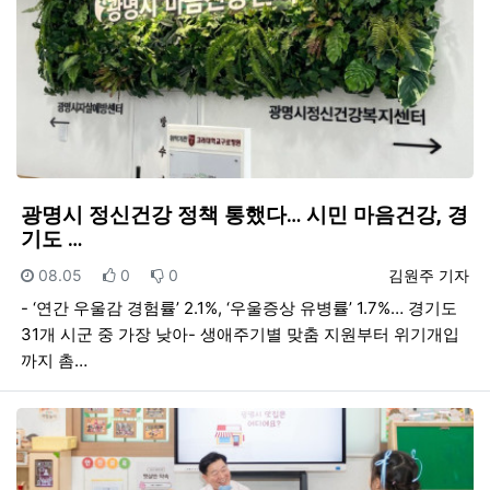
광명시 정신건강 정책 통했다… 시민 마음건강, 경
기도 …
등록일
추천
비추천
등록자
08.05
0
0
김원주 기자
- ‘연간 우울감 경험률’ 2.1%, ‘우울증상 유병률’ 1.7%… 경기도
31개 시군 중 가장 낮아- 생애주기별 맞춤 지원부터 위기개입
까지 촘…