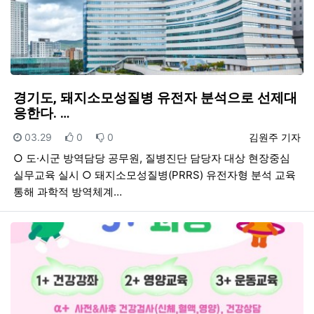
경기도, 돼지소모성질병 유전자 분석으로 선제대
응한다. …
등록일
추천
비추천
등록자
03.29
0
0
김원주 기자
○ 도·시군 방역담당 공무원, 질병진단 담당자 대상 현장중심
실무교육 실시 ○ 돼지소모성질병(PRRS) 유전자형 분석 교육
통해 과학적 방역체계…