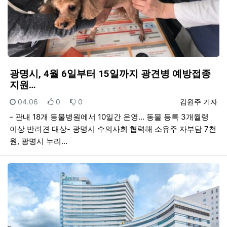
광명시, 4월 6일부터 15일까지 광견병 예방접종
지원…
등록일
추천
비추천
등록자
04.06
0
0
김원주 기자
- 관내 18개 동물병원에서 10일간 운영… 동물 등록 3개월령
이상 반려견 대상- 광명시 수의사회 협력해 소유주 자부담 7천
원, 광명시 누리…