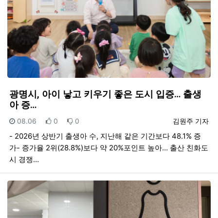
광명시, 아이 낳고 키우기 좋은 도시 입증… 출생
아 증…
등록일
추천
비추천
등록자
08.06
0
0
김원주 기자
- 2026년 상반기 출생아 수, 지난해 같은 기간보다 48.1% 증
가- 증가율 2위(28.8%)보다 약 20%포인트 높아… 출산 친화도
시 경쟁…