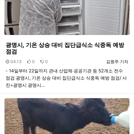
광명시, 기온 상승 대비 집단급식소 식중독 예방
점검
등록일
추천
비추천
등록자
04.13
0
0
김원주 기자
- 14일부터 22일까지 관내 산업체·공공기관 등 52개소 전수
점검 광명시, 기온 상승 대비 집단급식소 식중독 예방 점검/ 사
진=광명시 광명시…