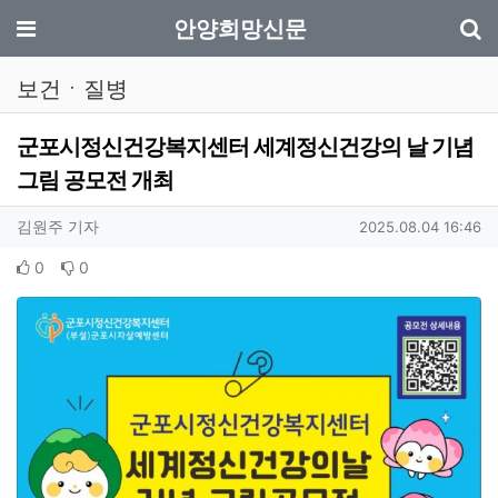
기
메뉴
안양희망신문
보건ㆍ질병
군포시정신건강복지센터 세계정신건강의 날 기념
그림 공모전 개최
작성자 정보
작성
작성일
김원주 기자
2025.08.04 16:46
컨텐츠 정보
추천
비추천
0
0
본문