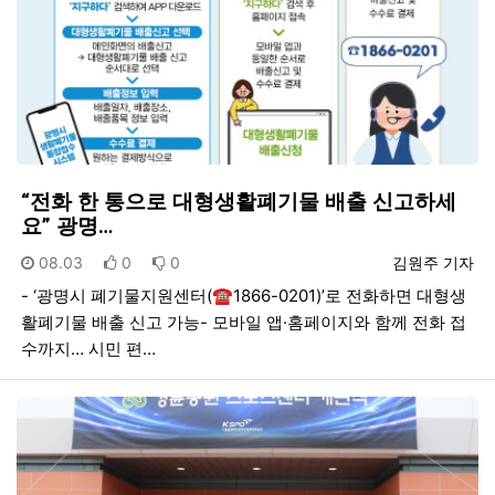
“전화 한 통으로 대형생활폐기물 배출 신고하세
요” 광명…
등록일
추천
비추천
등록자
08.03
0
0
김원주 기자
- ‘광명시 폐기물지원센터(☎1866-0201)’로 전화하면 대형생
활폐기물 배출 신고 가능- 모바일 앱·홈페이지와 함께 전화 접
수까지… 시민 편…