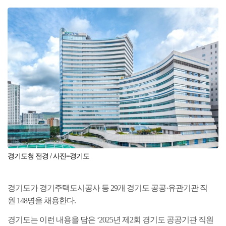
경기도청 전경
/ 사진=경기도
경기도가 경기주택도시공사 등
29
개 경기도 공공
·
유관기관 직
원
148
명을 채용한다
.
경기도는 이런 내용을 담은
‘2025
년 제
2
회 경기도 공공기관 직원