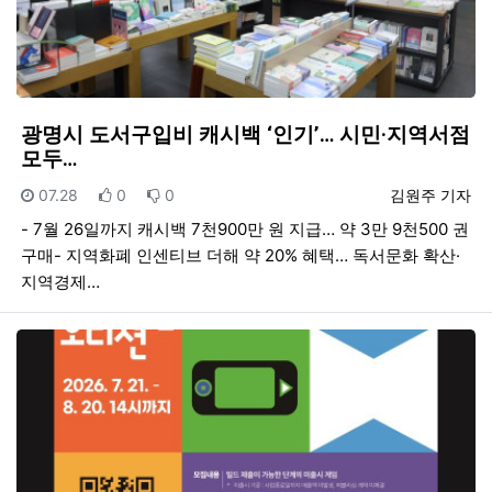
광명시 도서구입비 캐시백 ‘인기’… 시민·지역서점
모두…
등록일
추천
비추천
등록자
07.28
0
0
김원주 기자
- 7월 26일까지 캐시백 7천900만 원 지급… 약 3만 9천500 권
구매- 지역화폐 인센티브 더해 약 20% 혜택… 독서문화 확산·
지역경제…