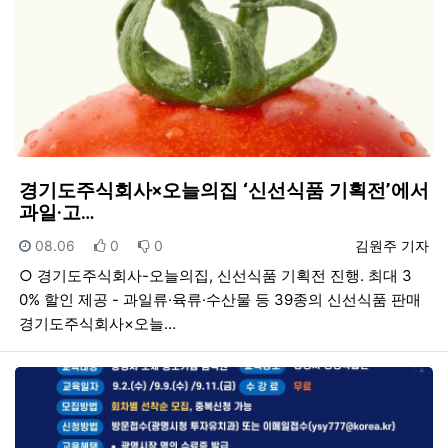
경기도주식회사×오늘의집 ‘신선식품 기획전’에서
과일·고…
등록일
추천
비추천
등록자
08.06
0
0
김원주 기자
○ 경기도주식회사-오늘의집, 신선식품 기획전 진행. 최대 3
0% 할인 제공 - 과일류·육류·수산물 등 39종의 신선식품 판매
경기도주식회사×오늘…