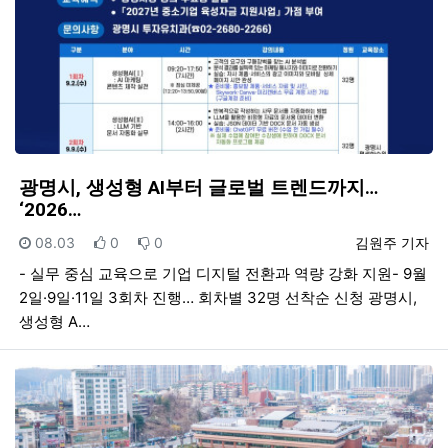
광명시, 생성형 AI부터 글로벌 트렌드까지…
‘2026…
등록일
추천
비추천
등록자
08.03
0
0
김원주 기자
- 실무 중심 교육으로 기업 디지털 전환과 역량 강화 지원- 9월
2일·9일·11일 3회차 진행… 회차별 32명 선착순 신청 광명시,
생성형 A…