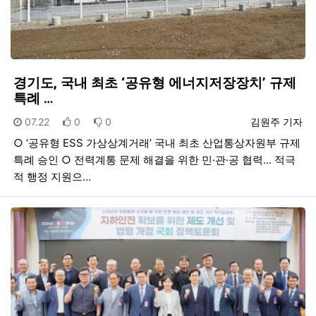
경기도, 국내 최초 ‘공유형 에너지저장장치’ 규제
특례 …
등록일
추천
비추천
등록자
07.22
0
0
김원주 기자
○ ‘공유형 ESS 가상상계거래’ 국내 최초 산업통상자원부 규제
특례 승인 ○ 전력계통 문제 해결을 위한 민·관·공 협력... 적극
적 행정 지원으…