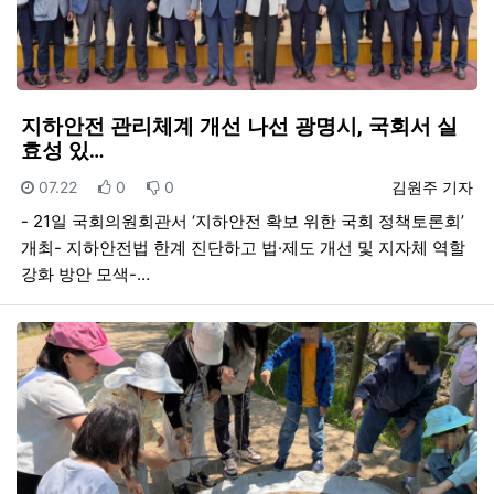
지하안전 관리체계 개선 나선 광명시, 국회서 실
효성 있…
등록일
추천
비추천
등록자
07.22
0
0
김원주 기자
- 21일 국회의원회관서 ‘지하안전 확보 위한 국회 정책토론회’
개최- 지하안전법 한계 진단하고 법·제도 개선 및 지자체 역할
강화 방안 모색-…