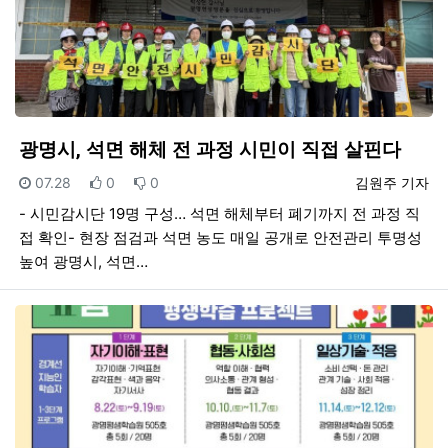
광명시, 석면 해체 전 과정 시민이 직접 살핀다
등록일
추천
비추천
등록자
07.28
0
0
김원주 기자
- 시민감시단 19명 구성… 석면 해체부터 폐기까지 전 과정 직
접 확인- 현장 점검과 석면 농도 매일 공개로 안전관리 투명성
높여 광명시, 석면…