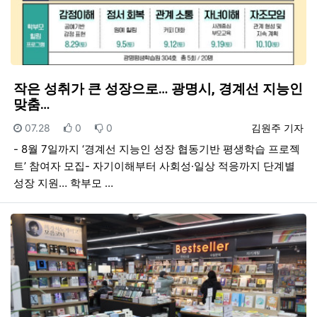
작은 성취가 큰 성장으로… 광명시, 경계선 지능인
맞춤…
등록일
추천
비추천
등록자
07.28
0
0
김원주 기자
- 8월 7일까지 ‘경계선 지능인 성장 협동기반 평생학습 프로젝
트’ 참여자 모집- 자기이해부터 사회성·일상 적응까지 단계별
성장 지원… 학부모 …