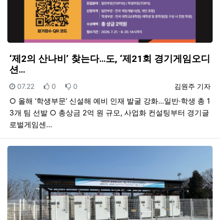
‘제2의 산나비’ 찾는다…도, ‘제21회 경기게임오디
션…
등록일
추천
비추천
등록자
07.22
0
0
김원주 기자
○ 올해 ‘학생부문’ 신설해 예비 인재 발굴 강화...일반·학생 총 1
3개 팀 선발 ○ 총상금 2억 원 규모, 사업화 컨설팅부터 경기글
로벌게임센…