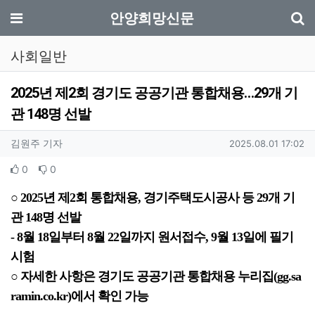
기
메뉴
안양희망신문
사회일반
2025년 제2회 경기도 공공기관 통합채용…29개 기
관 148명 선발
작성자 정보
작성
작성일
김원주 기자
2025.08.01 17:02
컨텐츠 정보
추천
비추천
0
0
본문
○ 2025년 제2회 통합채용, 경기주택도시공사 등 29개 기
관 148명 선발
- 8월 18일부터 8월 22일까지 원서접수, 9월 13일에 필기
시험
○ 자세한 사항은 경기도 공공기관 통합채용 누리집(gg.sa
ramin.co.kr)에서 확인 가능