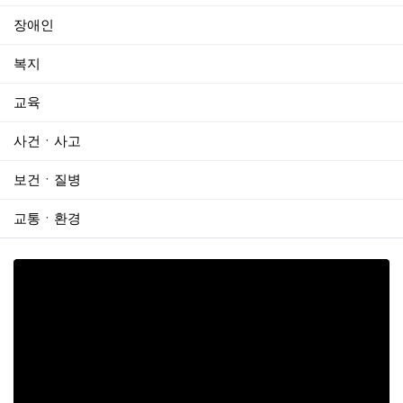
장애인
복지
교육
사건ㆍ사고
보건ㆍ질병
교통ㆍ환경