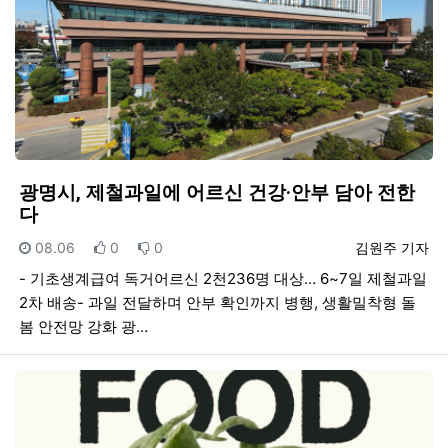
광명시, 제철과일에 어르신 건강·안부 담아 전한
다
등록일
추천
비추천
등록자
08.06
0
0
김원주 기자
- 기초생계급여 독거어르신 2천236명 대상… 6~7일 제철과일
2차 배송- 과일 전달하며 안부 확인까지 병행, 생활밀착형 돌
봄 안전망 강화 광…