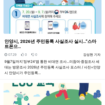
안양시, 2026년 주민등록 사실조사 실시…“스마
트폰으…
등록일
추천
비추천
등록자
07.29
0
0
강성현 기자
9월7일까지‘정부24’앱 통한 비대면 조사…미참여·중점조사 세
대는 방문조사 2026년 주민등록 사실조사 포스터 / 사진=안양
시 안양시가 주민등록…