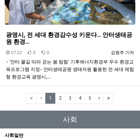
광명시, 전 세대 환경감수성 키운다… 안터생태공
원 환경…
등록일
추천
비추천
등록자
07.22
0
0
김원주 기자
- ‘안터 물길 따라 걷는 봄 탐험’ 기후에너지환경부 우수 환경교
육프로그램 지정- 안터생태공원 생태자원 활용한 전 세대 체험
형 환경교육 광명시,…
(current)
1
2
3
4
5
사회
사회일반