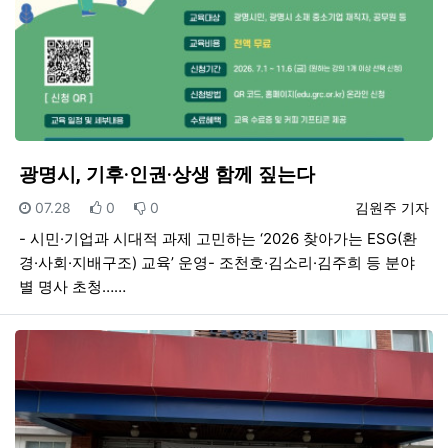
광명시, 기후·인권·상생 함께 짚는다
등록일
추천
비추천
등록자
07.28
0
0
김원주 기자
- 시민·기업과 시대적 과제 고민하는 ‘2026 찾아가는 ESG(환
경·사회·지배구조) 교육’ 운영- 조천호·김소리·김주희 등 분야
별 명사 초청……