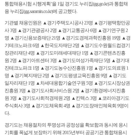
통합채용시험 시행계획
’
을
1
일 경기도 누리집
(gg.go.kr)
과 통합채
용 누리집
(
gg.saramin.co.kr)
에 공고했다
.
기관별 채용인원은
▲
경기주택도시공사
23
명
▲
경기평택항만공
사
3
명
▲
경기관광공사
2
명
▲
경기교통공사
6
명
▲
경기연구원
2
명
▲
경기신용보증재단
21
명
▲
경기도경제과학진흥원
19
명
▲
경
기테크노파크
6
명
▲
한국도자재단
2
명
▲
경기도수원월드컵경기
장관리재단
4
명
▲
경기도미래세대재단
1
명
▲
경기콘텐츠진흥
원
2
명
▲
경기아트센터
3
명
▲
경기도여성가족재단
5
명
▲
경기대
진테크노파크
1
명
▲
경기도농수산진흥원
1
명
▲
경기도의료원
1
명
▲
경기복지재단
2
명
▲
경기도평생교육진흥원
9
명
▲
경기도
일자리재단
1
명
▲
차세대융합기술연구원
5
명
▲
경기도시장상권
진흥원
3
명
▲
경기도사회서비스원
2
명
▲
경기환경에너지진흥
원
3
명
▲
경기도사회적경제원
2
명
▲
킨텍스
3
명
▲
코리아경기도
주식회사
3
명
▲
경기도체육회
4
명
▲
경기도장애인체육회
9
명이
다
.
경기도는 채용절차의 투명성과 공정성을 확보함과 동시에 응시
기회를 폭넓게 보장하기 위해
2015
년부터 공공기관 통합채용시