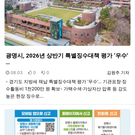
광명시, 2026년 상반기 특별징수대책 평가 ‘우수’
…
등록일
추천
비추천
등록자
08.03
0
0
김원주 기자
- 경기도 지방세 체납 특별징수대책 평가 ‘우수’… 기관표창·징
수활동비 1천200만 원 확보- 가택수색·가상자산 압류 등 강도
높은 현장 징수로…