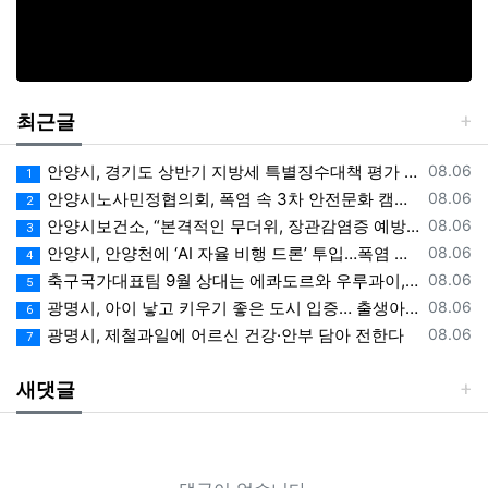
최근글
등록일
안양시, 경기도 상반기 지방세 특별징수대책 평가 ‘우수상’
08.06
1
등록일
안양시노사민정협의회, 폭염 속 3차 안전문화 캠페인 전개
08.06
2
등록일
안양시보건소, “본격적인 무더위, 장관감염증 예방에 각별한 주의 필요”
08.06
3
등록일
안양시, 안양천에 ‘AI 자율 비행 드론’ 투입…폭염 속 온열 질환 예방 계도
08.06
4
등록일
축구국가대표팀 9월 상대는 에콰도르와 우루과이, 9.10월 A매치 4연전 상대 모두 확정
08.06
5
등록일
광명시, 아이 낳고 키우기 좋은 도시 입증… 출생아 증가율 경기도 1위
08.06
6
등록일
광명시, 제철과일에 어르신 건강·안부 담아 전한다
08.06
7
새댓글