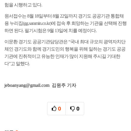
험을 시행하고 있다
.
원서접수는
8
월
18
일부터
8
월
22
일까지
경기도 공공기관 통합채
용 누리집
(gg.saramin.co.kr)
에 접속 후 희망하는 기관을 선택해 진행
하면 된다
.
필기시험은
9
월
13
일에 치를 예정이다
.
이문환 경기도 공공기관담당관은
“
국내 최대 규모의 광역자치단
체인 경기도와 함께 경기도민의 행복을 위해 일하는 경기도 공공
기관에 진취적이고 유능한 인재가 많이 지원해 주시길 기대한
다
”
고 말했다
.
jeboanyang@gmail.com 김원주 기자
0
0
추천
비추천
관련자료