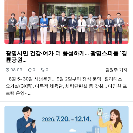
광명시민 건강·여가 더 풍성하게… 광명스피돔 ‘경
륜공원…
등록일
추천
비추천
등록자
08.03
0
0
김원주 기자
- 8월 5~30일 시범운영… 9월 2일부터 정식 운영- 필라테스·
요가실(GX룸), 다목적 체육관, 체력단련실 등 갖춰… 다양한 프
로램 운영- …