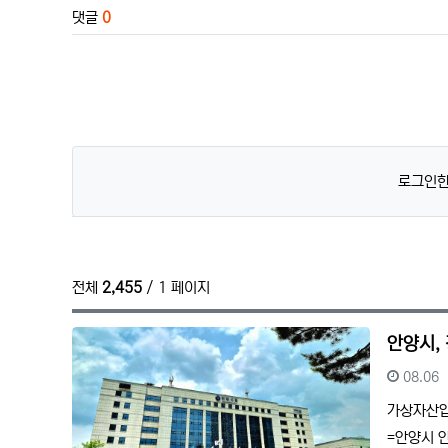
댓글
0
로그인한
전체
2,455
/ 1 페이지
안양시,
등록일
08.06
가상자산압
=안양시 