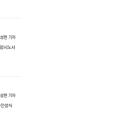
록자
성현 기자
안양시노사
”
록자
성현 기자
수인성식