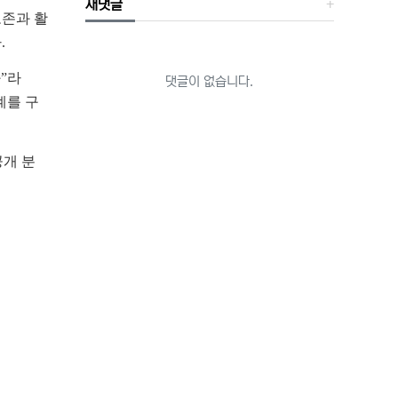
새댓글
보존과 활
다
.
과
”
라
댓글이 없습니다.
계를 구
개 분