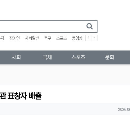
복지
장애인
사회일반
축구
스포츠
동영상
사회
국제
스포츠
문화
장관 표창자 배출
작성일
2026.0