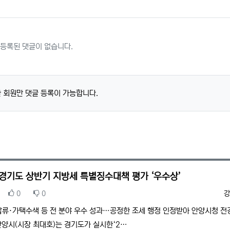
등록된 댓글이 없습니다.
 회원만 댓글 등록이 가능합니다.
 경기도 상반기 지방세 특별징수대책 평가 ‘우수상’
추천
비추천
등
0
0
강
류·가택수색 등 전 분야 우수 성과…공정한 조세 행정 인정받아 안양시청 전경
안양시(시장 최대호)는 경기도가 실시한‘2…