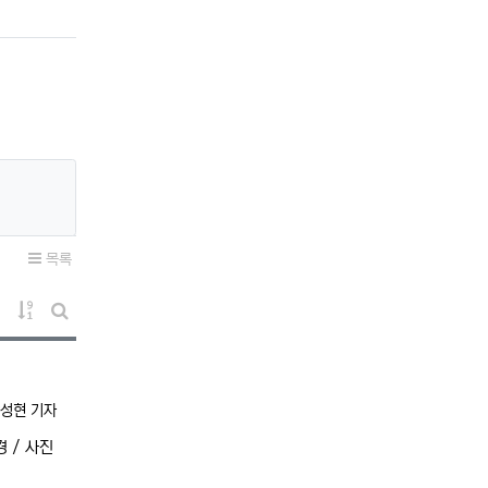
목록
게시물 정렬
게시판 검색
록자
성현 기자
 / 사진