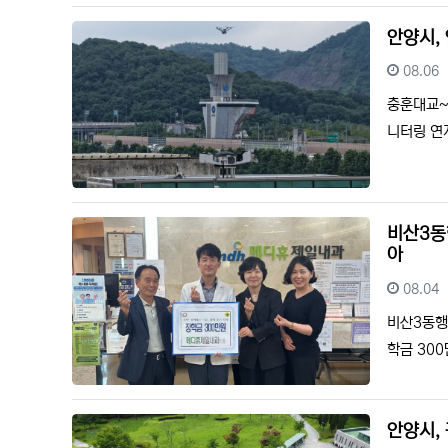
안양시, 
등록일
08.06
충훈대교~
니터링 연
비산3동
아
등록일
08.04
비산3동행
학금 30
안양시,