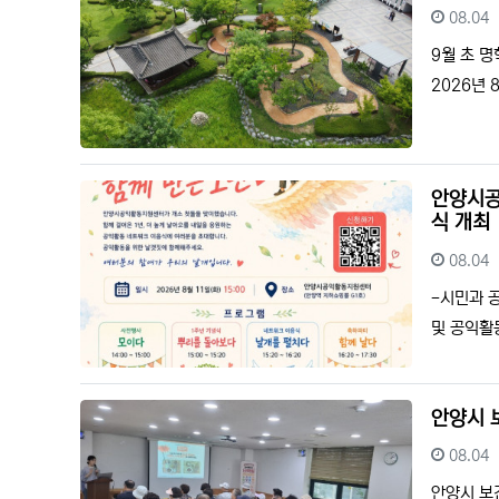
등록일
08.04
9월 초 
2026년
안양시공
식 개최
등록일
08.04
-시민과 
및 공익활
안양시 
등록일
08.04
안양시 보