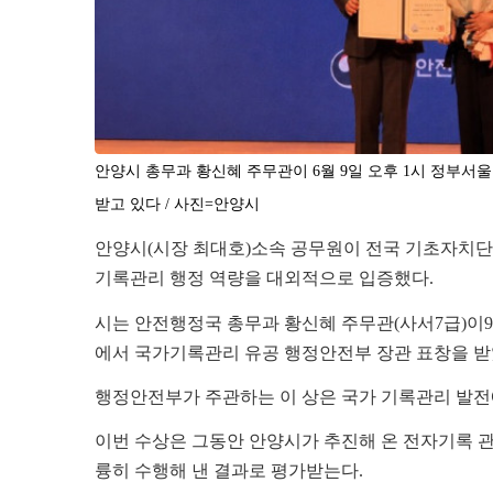
안양시 총무과 황신혜 주무관이 6월 9일 오후 1시 정부서
받고 있다 / 사진=안양시
안양시
(
시장 최대호
)
소속 공무원이 전국 기초자치단
기록관리 행정 역량을 대외적으로 입증했다
.
시는 안전행정국 총무과 황신혜 주무관
(
사서
7
급
)
이
9
에서 국가기록관리 유공 행정안전부 장관 표창을 
행정안전부가 주관하는 이 상은 국가 기록관리 발전
이번 수상은 그동안 안양시가 추진해 온 전자기록 
륭히 수행해 낸 결과로 평가받는다
.