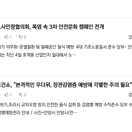
사민정협의회, 폭염 속 3차 안전문화 캠페인 전개
추천
비추천
등
1
0
강
평가 의무화·온열질환 및 밀폐공간 질식 예방·4대 기초노동질서 준수 당부- 
는 지난 4일 호계동 산업단지 일대에서 노…
건소, “본격적인 무더위, 장관감염증 예방에 각별한 주의 필요
추천
비추천
등
1
0
강
 씻기,조리시 교차오염 방지,안전한 음식 섭취 등 감염병 예방 수칙준수 당부 
병예방관리 안내 / 사진=안양시 안양시(만…