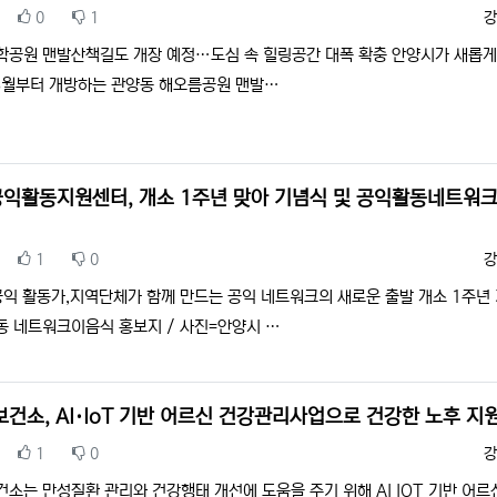
추천
비추천
등
0
1
강
명학공원 맨발산책길도 개장 예정…도심 속 힐링공간 대폭 확충 안양시가 새롭
 8월부터 개방하는 관양동 해오름공원 맨발…
익활동지원센터, 개소 1주년 맞아 기념식 및 공익활동네트워크
추천
비추천
등
1
0
강
공익 활동가,지역단체가 함께 만드는 공익 네트워크의 새로운 출발 개소 1주년
동 네트워크이음식 홍보지 / 사진=안양시 …
보건소, AI·IoT 기반 어르신 건강관리사업으로 건강한 노후 지
추천
비추천
등
1
0
강
건소는 만성질환 관리와 건강행태 개선에 도움을 주기 위해 AI IOT 기반 어르