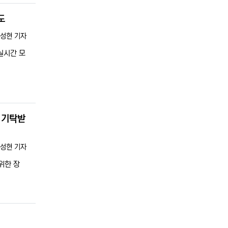
도
록자
성현 기자
실시간 모
 기탁받
록자
성현 기자
위한 장