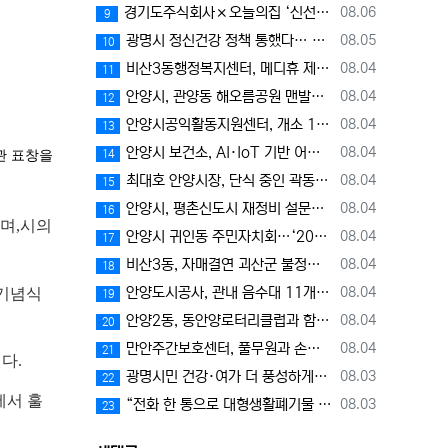
등록일
경기도주식회사×오늘의집 ‘신선식품 기획전’에서 과일·고기 최대 30% 할인
08.06
9
등록일
광명시 정신건강 정책 통했다… 시민 마음건강, 경기도 최고 수준
08.05
10
등록일
비산3동행정복지센터, 메디휴 제일내과의원으로부터 장학금 300만 원 기탁받아
08.04
11
등록일
안양시, 관양동 해오름공원 맨발산책길 개장
08.04
12
등록일
안양시공익활동지원센터, 개소 1주년 맞아 기념식 및 공익활동네트워크 이음식 개최
08.04
13
등록일
안양시 보건소, AI·IoT 기반 어르신 건강관리사업으로 건강한 노후 지원
08.04
14
관 표창을
등록일
최대호 안양시장, 단식 중인 곽동윤 시 의원 방문…"의회 조속히 정상화돼야"
08.04
15
등록일
안양시, 평촌신도시 재정비 설문조사 실시…“주민이 만드는 평촌 미래”
08.04
16
으며
,
시의
등록일
안양시 귀인동 주민자치회…‘2026년 경기도 주민자치 우수사례 경연대회’장려상 수상
08.04
17
등록일
비산3동, 자매결연 괴산군 불정면 농·특산물 직거래 장터 열어
08.04
18
등록일
안양도시공사, 관내 음수대 11개소 수질검사 '적합' 시민 안심 이용 환경 조성
08.04
기념식
19
등록일
안양2동, 동안양로터리클럽과 함께하는「이웃사촌 프로젝트」본격 추진
08.04
20
등록일
만안주간보호센터, 풀무원과 손잡고 어르신 대상 음식 제조 강의 개최
08.04
21
이다
.
등록일
광명시민 건강·여가 더 풍성하게… 광명스피돔 ‘경륜공원 스포츠센터’ 8월 5일부터 운영
08.03
22
에서 훌
등록일
“전화 한 통으로 대형생활폐기물 배출 신고하세요” 광명시, 3일부터 폐기물 지원센터 전화 신고 서비스 운영
08.03
23