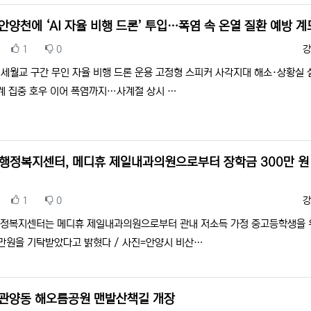
안양천에 ‘AI 자율 비행 드론’ 투입…폭염 속 온열 질환 예방 계
추천
비추천
등
1
0
강
세월교 구간 무인 자율 비행 드론 운용 고정형 스피커 사각지대 해소·상황실 
계 집중 호우 이어 폭염까지…사계절 상시 …
행정복지센터, 메디휴 제일내과의원으로부터 장학금 300만 원
추천
비추천
등
1
0
강
정복지센터는 메디휴 제일내과의원으로부터 관내 저소득 가정 중고등학생을 
0만원을 기탁받았다고 밝혔다 / 사진=안양시 비산…
 관양동 해오름공원 맨발산책길 개장