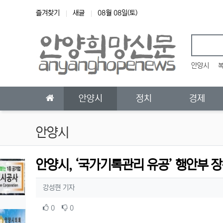
상단 네비
즐겨찾기
새글
08월 08일(토)
안양시
메인 메뉴
안양시
정치
경제
안양시
안양시, ‘국가기록관리 유공’ 행안부 
작성자 정보
작성
강성현 기자
컨텐츠 정보
추천
비추천
0
0