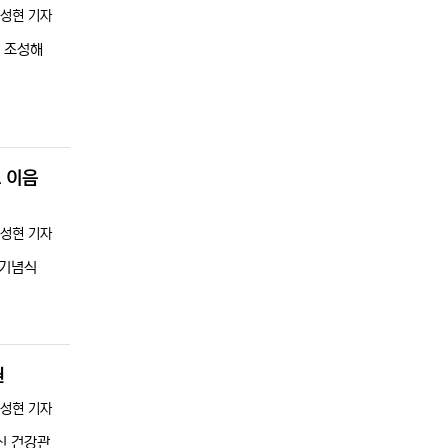
록자
성현 기자
게 조성해
 이음
록자
성현 기자
 기념식
원
록자
성현 기자
신 건강관