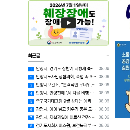
최근글
등록일
안양시, 경기도 상반기 지방세 특별징수대책 평가 ‘우수상’
08.06
1
등록일
안양시노사민정협의회, 폭염 속 3차 안전문화 캠페인 전개
08.06
2
등록일
안양시보건소, “본격적인 무더위, 장관감염증 예방에 각별한 주의 필요”
08.06
3
등록일
안양시, 안양천에 ‘AI 자율 비행 드론’ 투입…폭염 속 온열 질환 예방 계도
08.06
4
등록일
축구국가대표팀 9월 상대는 에콰도르와 우루과이, 9.10월 A매치 4연전 상대 모두 확정
08.06
5
등록일
광명시, 아이 낳고 키우기 좋은 도시 입증… 출생아 증가율 경기도 1위
08.06
6
등록일
광명시, 제철과일에 어르신 건강·안부 담아 전한다
08.06
7
등록일
경기도사회서비스원, 보건복지부 경영평가 2년 연속 A등급 달성
08.06
8