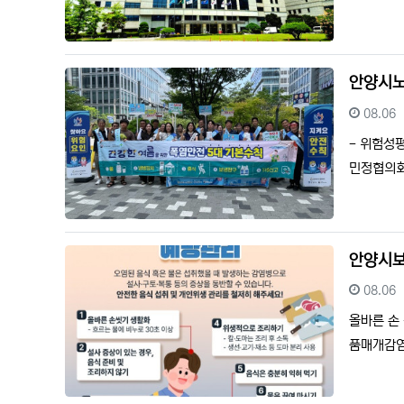
안양시노
등록일
08.06
- 위험성
민정협의회
안양시보
등록일
08.06
올바른 손
품매개감염