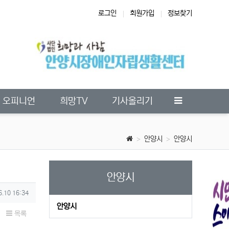
로그인
회원가입
정보찾기
오피니언
희망TV
기사올리기
안양시
안양시
안양시
6.10 16:34
안양시
목록