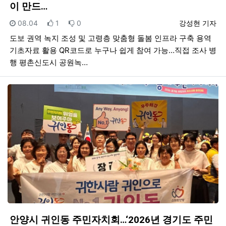
이 만드…
등록일
추천
비추천
등록자
08.04
1
0
강성현 기자
도보 권역 녹지 조성 및 고령층 맞춤형 돌봄 인프라 구축 용역
기초자료 활용 QR코드로 누구나 쉽게 참여 가능…직접 조사 병
행 평촌신도시 공원녹…
안양시 귀인동 주민자치회…‘2026년 경기도 주민