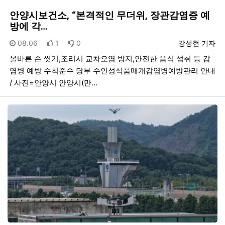
안양시보건소, “본격적인 무더위, 장관감염증 예
방에 각…
등록일
추천
비추천
등록자
08.06
1
0
강성현 기자
올바른 손 씻기,조리시 교차오염 방지,안전한 음식 섭취 등 감
염병 예방 수칙준수 당부 수인성식품매개감염병예방관리 안내
/ 사진=안양시 안양시(만…