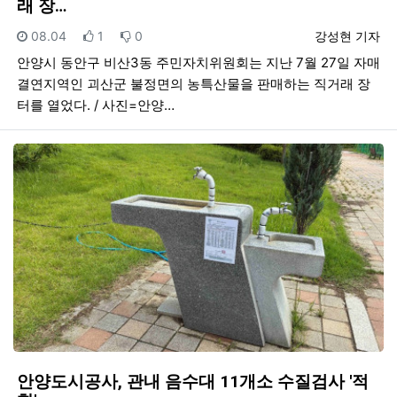
래 장…
등록일
추천
비추천
등록자
08.04
1
0
강성현 기자
안양시 동안구 비산3동 주민자치위원회는 지난 7월 27일 자매
결연지역인 괴산군 불정면의 농특산물을 판매하는 직거래 장
터를 열었다. / 사진=안양…
안양도시공사, 관내 음수대 11개소 수질검사 '적