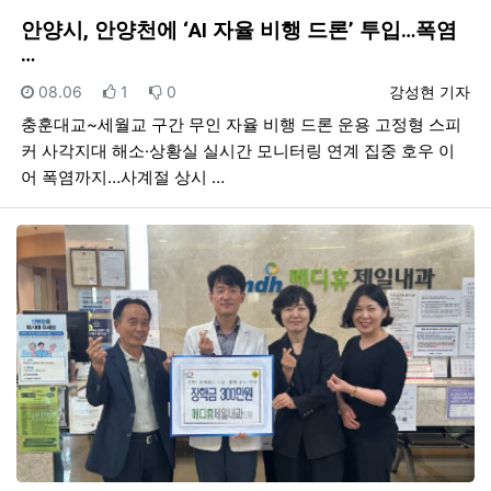
안양시, 안양천에 ‘AI 자율 비행 드론’ 투입…폭염
…
등록일
추천
비추천
등록자
08.06
1
0
강성현 기자
충훈대교~세월교 구간 무인 자율 비행 드론 운용 고정형 스피
커 사각지대 해소·상황실 실시간 모니터링 연계 집중 호우 이
어 폭염까지…사계절 상시 …