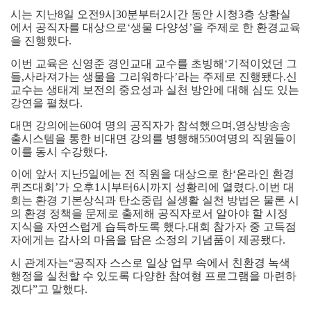
시는 지난
8
일 오전
9
시
30
분부터
2
시간 동안 시청
3
층 상황실
에서 공직자를 대상으로
‘
생물 다양성
’
을 주제로 한 환경교육
을 진행했다
.
이번 교육은 신영준 경인교대 교수를 초빙해
‘
기적이었던 그
들
,
사라져가는 생물을 그리워하다
’
라는 주제로 진행됐다
.
신
교수는 생태계 보전의 중요성과 실천 방안에 대해 심도 있는
강연을 펼쳤다
.
대면 강의에는
60
여 명의 공직자가 참석했으며
,
영상방송송
출시스템을 통한 비대면 강의를 병행해
550
여명의 직원들이
이를 동시 수강했다
.
이에 앞서 지난
5
일에는 전 직원을 대상으로 한
‘
온라인 환경
퀴즈대회
’
가 오후
1
시부터
6
시까지 성황리에 열렸다
.
이번 대
회는 환경 기본상식과 탄소중립 실생활 실천 방법은 물론 시
의 환경 정책을 문제로 출제해 공직자로서 알아야 할 시정
지식을 자연스럽게 습득하도록 했다
.
대회 참가자 중 고득점
자에게는 감사의 마음을 담은 소정의 기념품이 제공됐다
.
시 관계자는
“
공직자 스스로 일상 업무 속에서 친환경 녹색
행정을 실천할 수 있도록 다양한 참여형 프로그램을 마련하
겠다
”
고 말했다
.