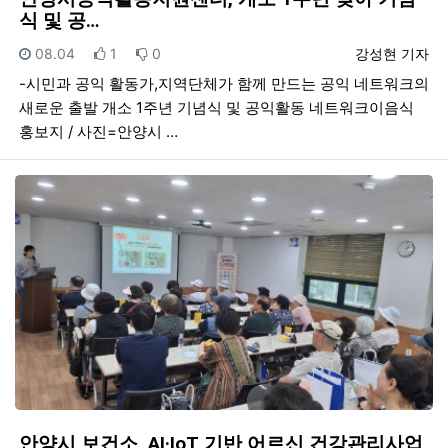
식 및 공…
등록일
추천
비추천
등록자
08.04
1
0
강성현 기자
-시민과 공익 활동가,지역단체가 함께 만드는 공익 네트워크의
새로운 출발 개소 1주년 기념식 및 공익활동 네트워크이음식
홍보지 / 사진=안양시 …
안양시 보건소, AI·IoT 기반 어르신 건강관리사업