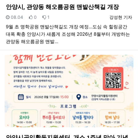
안양시, 관양동 해오름공원 맨발산책길 개장
등록일
추천
비추천
등록자
08.04
0
1
강성현 기자
9월 초 명학공원 맨발산책길도 개장 예정…도심 속 힐링공간
대폭 확충 안양시가 새롭게 조성해 2026년 8월부터 개방하는
관양동 해오름공원 맨발…
안양시공익활동지원센터, 개소 1주년 맞아 기념