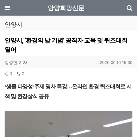
기
메뉴
안양희망신문
안양시
안양시, ‘환경의 날 기념’ 공직자 교육 및 퀴즈대회
열어
작성자 정보
작성
작성일
강성현 기자
2026.06.10 16:30
컨텐츠 정보
추천
비추천
0
0
본문
‘
생물 다양성
’
주제 명사 특강
…
온라인 환경 퀴즈대회로 시
책 및 환경상식 공유