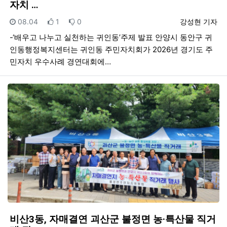
자치 …
등록일
추천
비추천
등록자
08.04
1
0
강성현 기자
-‘배우고 나누고 실천하는 귀인동’주제 발표 안양시 동안구 귀
인동행정복지센터는 귀인동 주민자치회가 2026년 경기도 주
민자치 우수사례 경연대회에…
비산3동, 자매결연 괴산군 불정면 농·특산물 직거