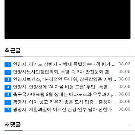
최근글
등록일
안양시, 경기도 상반기 지방세 특별징수대책 평가 ‘우수상’
08.06
1
등록일
안양시노사민정협의회, 폭염 속 3차 안전문화 캠페인 전개
08.06
2
등록일
안양시보건소, “본격적인 무더위, 장관감염증 예방에 각별한 주의 필요”
08.06
3
등록일
안양시, 안양천에 ‘AI 자율 비행 드론’ 투입…폭염 속 온열 질환 예방 계도
08.06
4
등록일
축구국가대표팀 9월 상대는 에콰도르와 우루과이, 9.10월 A매치 4연전 상대 모두 확정
08.06
5
등록일
광명시, 아이 낳고 키우기 좋은 도시 입증… 출생아 증가율 경기도 1위
08.06
6
등록일
광명시, 제철과일에 어르신 건강·안부 담아 전한다
08.06
7
새댓글