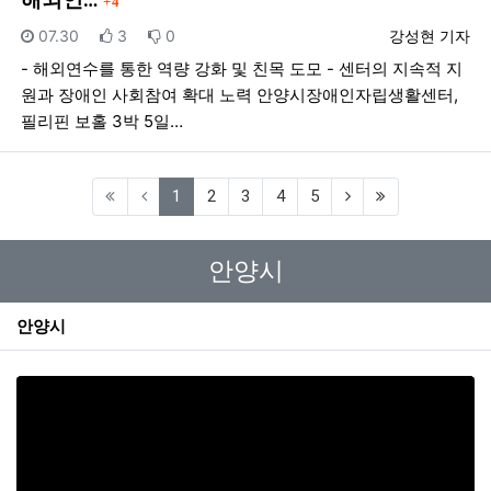
4
등록일
추천
비추천
등록자
07.30
3
0
강성현 기자
- 해외연수를 통한 역량 강화 및 친목 도모 - 센터의 지속적 지
원과 장애인 사회참여 확대 노력 안양시장애인자립생활센터,
필리핀 보홀 3박 5일…
(current)
1
2
3
4
5
안양시
안양시