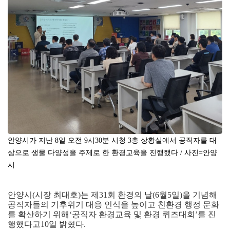
안양시가 지난 8일 오전 9시30분 시청 3층 상황실에서 공직자를 대
상으로 생물 다양성을 주제로 한 환경교육을 진행했다 / 사진=안양
시
안양시
(
시장 최대호
)
는 제
31
회 환경의 날
(6
월
5
일
)
을 기념해
공직자들의 기후위기 대응 인식을 높이고 친환경 행정 문화
를 확산하기 위해
‘
공직자 환경교육 및 환경 퀴즈대회
’
를 진
행했다고
10
일 밝혔다
.