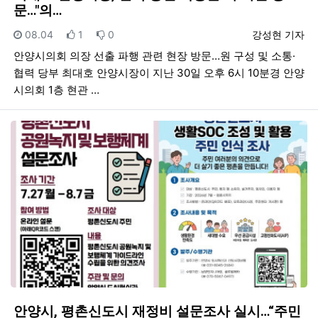
문…"의…
등록일
추천
비추천
등록자
08.04
1
0
강성현 기자
안양시의회 의장 선출 파행 관련 현장 방문…원 구성 및 소통·
협력 당부 최대호 안양시장이 지난 30일 오후 6시 10분경 안양
시의회 1층 현관 …
안양시, 평촌신도시 재정비 설문조사 실시…“주민