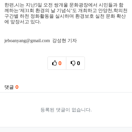
한편
,
시는 지난
5
일 오전 쌍개울 문화광장에서 시민들과 함
께하는
‘
제
31
회 환경의 날 기념식
’
도 개최하고 안양천
,
학의천
구간별 하천 정화활동을 실시하며 환경보호 실천 문화 확산
에 앞장서고 있다
.
jeboanyang@gmail.com 강성현 기자
0
0
추천
비추천
관련자료
댓글
0
등록된 댓글이 없습니다.