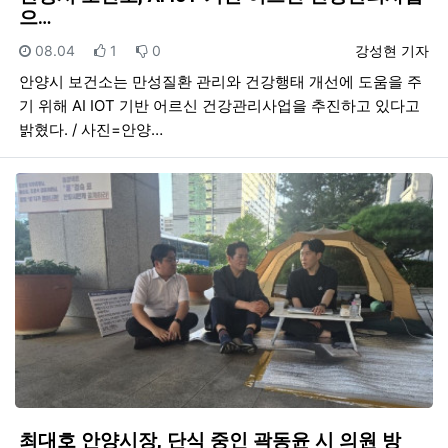
으…
등록일
추천
비추천
등록자
08.04
1
0
강성현 기자
안양시 보건소는 만성질환 관리와 건강행태 개선에 도움을 주
기 위해 AI IOT 기반 어르신 건강관리사업을 추진하고 있다고
밝혔다. / 사진=안양…
최대호 안양시장, 단식 중인 곽동윤 시 의원 방