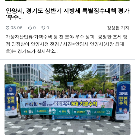
안양시, 경기도 상반기 지방세 특별징수대책 평가
‘우수…
등록일
추천
비추천
등록자
08.06
0
0
강성현 기자
가상자산압류·가택수색 등 전 분야 우수 성과…공정한 조세 행
정 인정받아 안양시청 전경 / 사진=안양시 안양시(시장 최대
호)는 경기도가 실시한‘2…