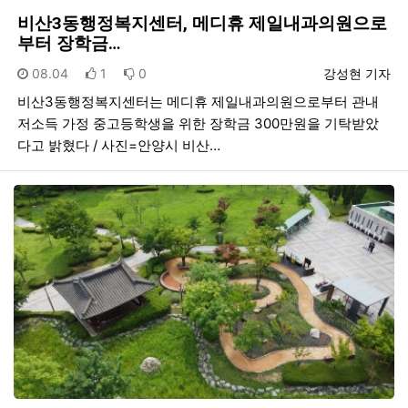
비산3동행정복지센터, 메디휴 제일내과의원으로
부터 장학금…
등록일
추천
비추천
등록자
08.04
1
0
강성현 기자
비산3동행정복지센터는 메디휴 제일내과의원으로부터 관내
저소득 가정 중고등학생을 위한 장학금 300만원을 기탁받았
다고 밝혔다 / 사진=안양시 비산…