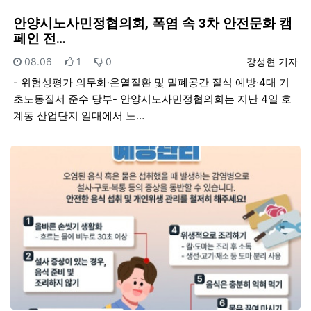
안양시노사민정협의회, 폭염 속 3차 안전문화 캠
페인 전…
등록일
추천
비추천
등록자
08.06
1
0
강성현 기자
- 위험성평가 의무화·온열질환 및 밀폐공간 질식 예방·4대 기
초노동질서 준수 당부- 안양시노사민정협의회는 지난 4일 호
계동 산업단지 일대에서 노…