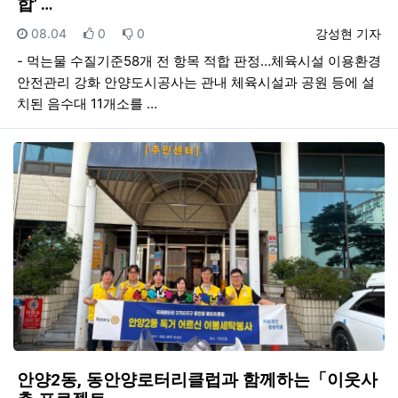
합' …
등록일
추천
비추천
등록자
08.04
0
0
강성현 기자
- 먹는물 수질기준58개 전 항목 적합 판정…체육시설 이용환경
안전관리 강화 안양도시공사는 관내 체육시설과 공원 등에 설
치된 음수대 11개소를 …
안양2동, 동안양로터리클럽과 함께하는「이웃사