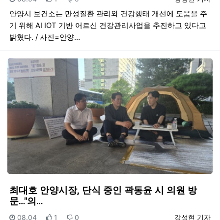
안양시 보건소는 만성질환 관리와 건강행태 개선에 도움을 주
기 위해 AI IOT 기반 어르신 건강관리사업을 추진하고 있다고
밝혔다. / 사진=안양…
최대호 안양시장, 단식 중인 곽동윤 시 의원 방
문…"의…
등록일
추천
비추천
등록자
08.04
1
0
강성현 기자