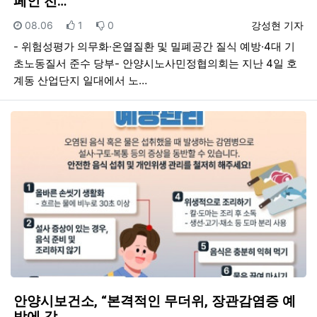
페인 전…
등록일
추천
비추천
등록자
08.06
1
0
강성현 기자
- 위험성평가 의무화·온열질환 및 밀폐공간 질식 예방·4대 기
초노동질서 준수 당부- 안양시노사민정협의회는 지난 4일 호
계동 산업단지 일대에서 노…
안양시보건소, “본격적인 무더위, 장관감염증 예
방에 각…