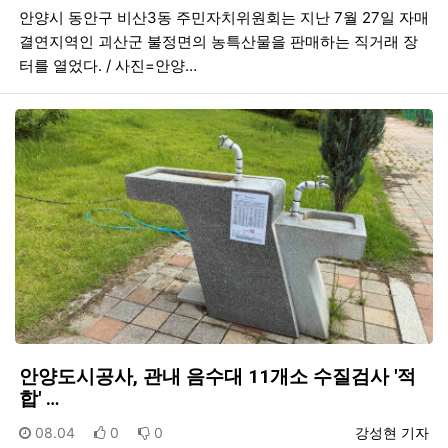
안양시 동안구 비산3동 주민자치위원회는 지난 7월 27일 자매
결연지역인 괴산군 불정면의 농특산물을 판매하는 직거래 장
터를 열었다. / 사진=안양…
안양도시공사, 관내 음수대 11개소 수질검사 '적
합' …
등록일
추천
비추천
등록자
08.04
0
0
강성현 기자