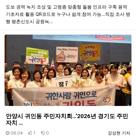
도보 권역 녹지 조성 및 고령층 맞춤형 돌봄 인프라 구축 용역
기초자료 활용 QR코드로 누구나 쉽게 참여 가능…직접 조사 병
행 평촌신도시 공원녹…
안양시 귀인동 주민자치회…‘2026년 경기도 주민
자치 …
등록일
추천
비추천
등록자
08.04
1
0
강성현 기자