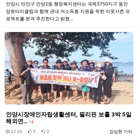
안양시 만안구 안양2동 행정복지센터는 국제3750지구 동안
양로터리클럽과 함께 관내 저소득층 지원을 위한 이웃사촌 프
로젝트를 본격 추진한다고 밝혔…
안양시장애인자립생활센터, 필리핀 보홀 3박 5일
댓글
해외연…
4
등록일
추천
비추천
등록자
07.30
3
0
강성현 기자