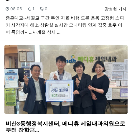
등록일
추천
비추천
등록자
08.06
1
0
강성현 기자
충훈대교~세월교 구간 무인 자율 비행 드론 운용 고정형 스피
커 사각지대 해소·상황실 실시간 모니터링 연계 집중 호우 이
어 폭염까지…사계절 상시 …
비산3동행정복지센터, 메디휴 제일내과의원으로
부터 장학금…