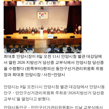
최대호 안양시장이 8일 오전 11시 안양시청 별관 대강당에
서 열린 2026 지방선거 당선증 교부식에서 안양시장 당선증
을 수령했다 (왼쪽부터)현의선 동안구선거관리위원회 위원
장과 최대호 안양시장 / 사진=안양시
안양시는
8
일 오전
11
시 안양시청 별관 대강당에서 안양시동
안구
・
만안구선거관리위원회 주최로
‘2026
지방선거 당선증
교부식
’
을 열었다고 밝혔다
.
안양시동안구
・
만안구선거관리위원회는 이날 교부식에서