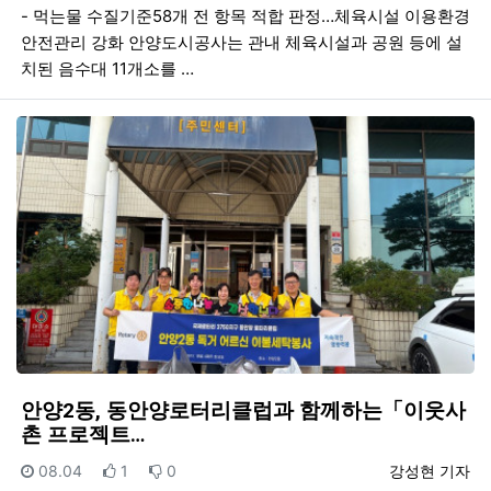
- 먹는물 수질기준58개 전 항목 적합 판정…체육시설 이용환경
안전관리 강화 안양도시공사는 관내 체육시설과 공원 등에 설
치된 음수대 11개소를 …
안양2동, 동안양로터리클럽과 함께하는「이웃사
촌 프로젝트…
등록일
추천
비추천
등록자
08.04
1
0
강성현 기자