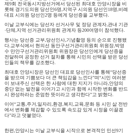
제
9
회 전국동시지방선거에서 당선된 최대호 안양시장을 비
롯해 경기도의원 당선인
6
명
,
지역구 시의원 당선인
18
명
,
비례
대표 시의원 당선인
2
명 등에게 당선증을 교부했다
.
이날 교부식에는 당선자 선거사무 및 정당 관계자
,
관내 기관
·
단체
,
지역 선거관리위원회 관계자 등
200
여명이 참석했다
.
행사는 당선증 교부
,
당선인사
,
기념촬영 등의 순으로 진행됐
다
.
교부식에서 현의선 동안구선거관리위원회 위원장
,
박영
수 만안구선거관리위원회 위원장은 당선인에게 당선증을
전달하며 공정한 선거 절차를 통해 시민의 선택을 받은 당선
인들의 책무를 강조했다
.
최대호 안양시장은 당선인 대표로 당선인사를 통해
“
당선증
을 받으며 기쁨보다 더 큰 책임감을 느낀다
”
며
“
시민 여러분
이 보내주신 선택은 한 사람에 대한 지지가 아니라
,
안양의
중단 없는 발전을 이어가고 시민과 함께 시작한 변화를 반드
시 완성하라는 준엄한 뜻이라고 생각한다
”
고 밝혔다
.
이어
“
교통
,
주거
,
일자리
,
환경
,
복지
,
교육
,
문화 등 시민 삶 전반
에서 변화를 체감할 수 있도록 속도감 있게 시정을 이끌겠
다
”
라고 덧붙였다
.
한편
,
안양시는 이날 교부식을 시작으로 본격적인 민선
9
기