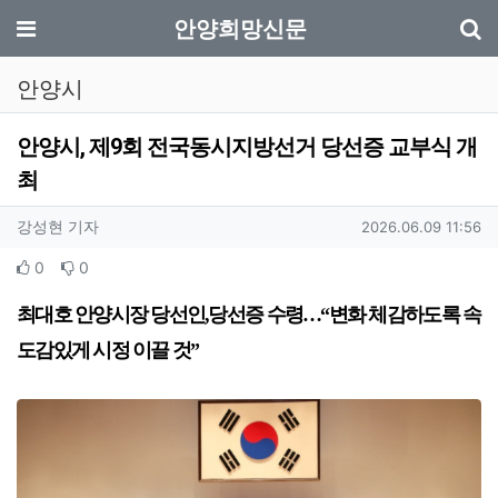
기
메뉴
안양희망신문
안양시
안양시, 제9회 전국동시지방선거 당선증 교부식 개
최
작성자 정보
작성
작성일
강성현 기자
2026.06.09 11:56
컨텐츠 정보
추천
비추천
0
0
본문
최대호 안양시장 당선인
,
당선증 수령
…
“
변화 체감하도록 속
도감있게 시정 이끌 것
”