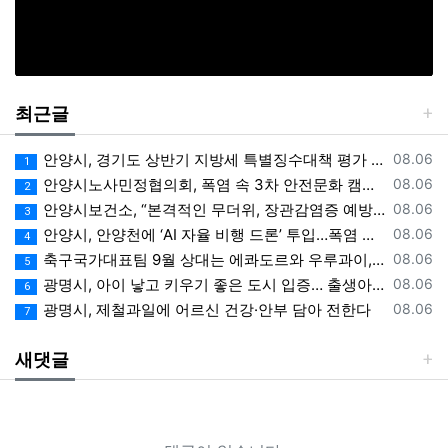
최근글
등록일
안양시, 경기도 상반기 지방세 특별징수대책 평가 ‘우수상’
08.06
1
등록일
안양시노사민정협의회, 폭염 속 3차 안전문화 캠페인 전개
08.06
2
등록일
안양시보건소, “본격적인 무더위, 장관감염증 예방에 각별한 주의 필요”
08.06
3
등록일
안양시, 안양천에 ‘AI 자율 비행 드론’ 투입…폭염 속 온열 질환 예방 계도
08.06
4
등록일
축구국가대표팀 9월 상대는 에콰도르와 우루과이, 9.10월 A매치 4연전 상대 모두 확정
08.06
5
등록일
광명시, 아이 낳고 키우기 좋은 도시 입증… 출생아 증가율 경기도 1위
08.06
6
등록일
광명시, 제철과일에 어르신 건강·안부 담아 전한다
08.06
7
새댓글