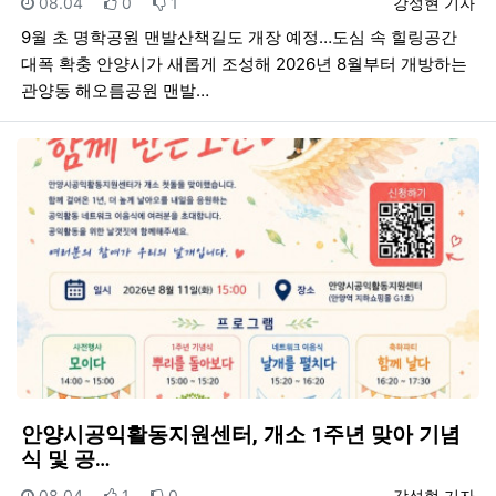
등록일
추천
비추천
등록자
08.04
0
1
강성현 기자
9월 초 명학공원 맨발산책길도 개장 예정…도심 속 힐링공간
대폭 확충 안양시가 새롭게 조성해 2026년 8월부터 개방하는
관양동 해오름공원 맨발…
안양시공익활동지원센터, 개소 1주년 맞아 기념
식 및 공…
등록일
추천
비추천
등록자
08.04
1
0
강성현 기자