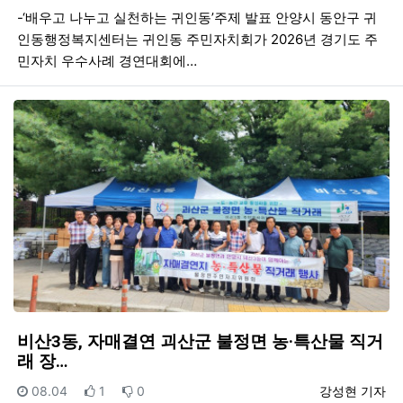
-‘배우고 나누고 실천하는 귀인동’주제 발표 안양시 동안구 귀
인동행정복지센터는 귀인동 주민자치회가 2026년 경기도 주
민자치 우수사례 경연대회에…
비산3동, 자매결연 괴산군 불정면 농·특산물 직거
래 장…
등록일
추천
비추천
등록자
08.04
1
0
강성현 기자