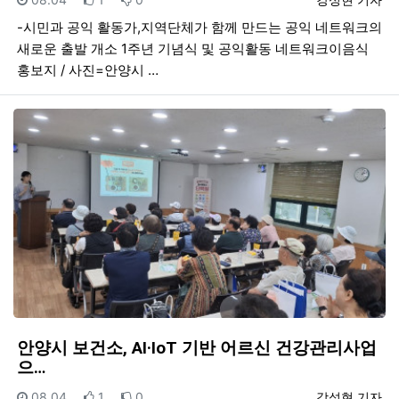
-시민과 공익 활동가,지역단체가 함께 만드는 공익 네트워크의
새로운 출발 개소 1주년 기념식 및 공익활동 네트워크이음식
홍보지 / 사진=안양시 …
안양시 보건소, AI·IoT 기반 어르신 건강관리사업
으…
등록일
추천
비추천
등록자
08.04
1
0
강성현 기자