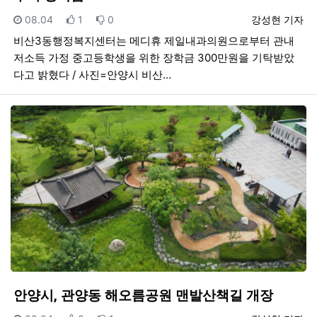
등록일
추천
비추천
등록자
08.04
1
0
강성현 기자
비산3동행정복지센터는 메디휴 제일내과의원으로부터 관내
저소득 가정 중고등학생을 위한 장학금 300만원을 기탁받았
다고 밝혔다 / 사진=안양시 비산…
안양시, 관양동 해오름공원 맨발산책길 개장