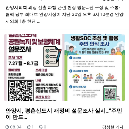
안양시의회 의장 선출 파행 관련 현장 방문…원 구성 및 소통·
협력 당부 최대호 안양시장이 지난 30일 오후 6시 10분경 안양
시의회 1층 현관 …
안양시, 평촌신도시 재정비 설문조사 실시…“주민
이 만드…
등록일
추천
비추천
등록자
08.04
1
0
강성현 기자