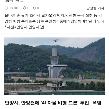
등록일
추천
비추천
등록자
08.06
1
0
강성현 기자
올바른 손 씻기,조리시 교차오염 방지,안전한 음식 섭취 등 감
염병 예방 수칙준수 당부 수인성식품매개감염병예방관리 안내
/ 사진=안양시 안양시(만…
안양시, 안양천에 ‘AI 자율 비행 드론’ 투입…폭염
…