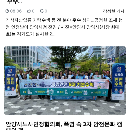
‘우수…
등록일
추천
비추천
등록자
08.06
0
0
강성현 기자
가상자산압류·가택수색 등 전 분야 우수 성과…공정한 조세 행
정 인정받아 안양시청 전경 / 사진=안양시 안양시(시장 최대
호)는 경기도가 실시한‘2…
안양시노사민정협의회, 폭염 속 3차 안전문화 캠