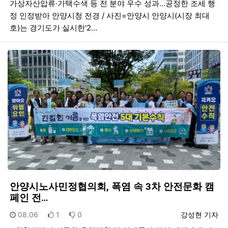
가상자산압류·가택수색 등 전 분야 우수 성과…공정한 조세 행
정 인정받아 안양시청 전경 / 사진=안양시 안양시(시장 최대
호)는 경기도가 실시한‘2…
안양시노사민정협의회, 폭염 속 3차 안전문화 캠
페인 전…
등록일
추천
비추천
등록자
08.06
1
0
강성현 기자