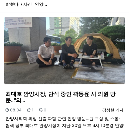
밝혔다. / 사진=안양…
최대호 안양시장, 단식 중인 곽동윤 시 의원 방
문…"의…
등록일
추천
비추천
등록자
08.04
1
0
강성현 기자
안양시의회 의장 선출 파행 관련 현장 방문…원 구성 및 소통·
협력 당부 최대호 안양시장이 지난 30일 오후 6시 10분경 안양