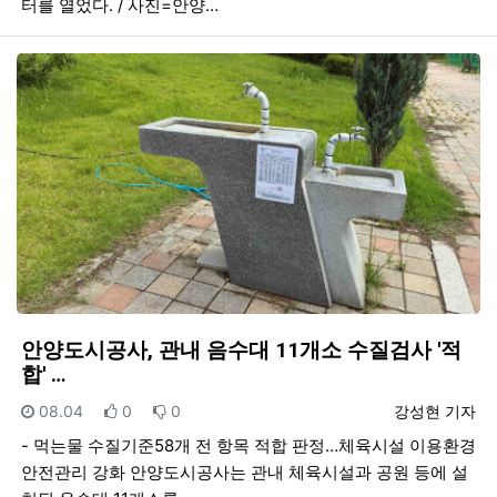
터를 열었다. / 사진=안양…
안양도시공사, 관내 음수대 11개소 수질검사 '적
합' …
등록일
추천
비추천
등록자
08.04
0
0
강성현 기자
- 먹는물 수질기준58개 전 항목 적합 판정…체육시설 이용환경
안전관리 강화 안양도시공사는 관내 체육시설과 공원 등에 설