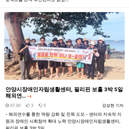
안양시장애인자립생활센터, 필리핀 보홀 3박 5일
댓글
해외연…
4
등록일
추천
비추천
등록자
07.30
3
0
강성현 기자
- 해외연수를 통한 역량 강화 및 친목 도모 - 센터의 지속적 지
원과 장애인 사회참여 확대 노력 안양시장애인자립생활센터,
필리핀 보홀 3박 5일…