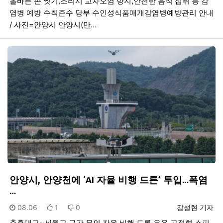
올바른 손 씻기,조리시 교차오염 방지,안전한 음식 섭취 등 감
염병 예방 수칙준수 당부 수인성식품매개감염병예방관리 안내
/ 사진=안양시 안양시(만…
안양시, 안양천에 ‘AI 자율 비행 드론’ 투입…폭염
…
등록일
추천
비추천
등록자
08.06
1
0
강성현 기자
충훈대교~세월교 구간 무인 자율 비행 드론 운용 고정형 스피