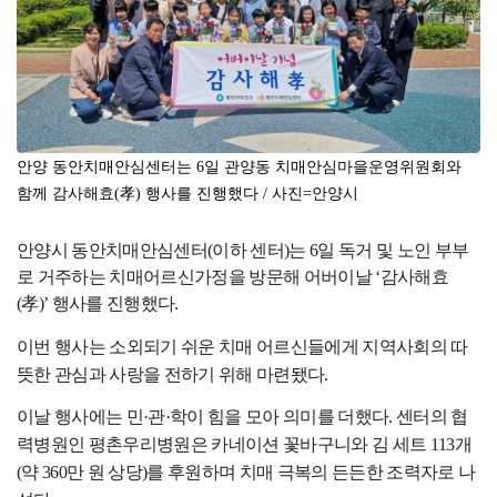
안양 동안치매안심센터는 6일 관양동 치매안심마을운영위원회와
함께 감사해효(孝) 행사를 진행했다 / 사진=안양시
안양시 동안치매안심센터
(
이하 센터
)
는
6
일 독거 및 노인 부부
로 거주하는 치매어르신가정을 방문해 어버이날
‘
감사해효
(
孝
)’
행사를 진행했다
.
이번 행사는 소외되기 쉬운 치매 어르신들에게 지역사회의 따
뜻한 관심과 사랑을 전하기 위해 마련됐다
.
이날 행사에는 민
·
관
·
학이 힘을 모아 의미를 더했다
.
센터의 협
력병원인 평촌우리병원은 카네이션 꽃바구니와 김 세트
113
개
(
약
360
만 원 상당
)
를 후원하며 치매 극복의 든든한 조력자로 나