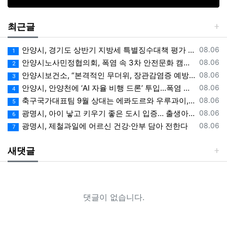
최근글
등록일
안양시, 경기도 상반기 지방세 특별징수대책 평가 ‘우수상’
08.06
1
등록일
안양시노사민정협의회, 폭염 속 3차 안전문화 캠페인 전개
08.06
2
등록일
안양시보건소, “본격적인 무더위, 장관감염증 예방에 각별한 주의 필요”
08.06
3
등록일
안양시, 안양천에 ‘AI 자율 비행 드론’ 투입…폭염 속 온열 질환 예방 계도
08.06
4
등록일
축구국가대표팀 9월 상대는 에콰도르와 우루과이, 9.10월 A매치 4연전 상대 모두 확정
08.06
5
등록일
광명시, 아이 낳고 키우기 좋은 도시 입증… 출생아 증가율 경기도 1위
08.06
6
등록일
광명시, 제철과일에 어르신 건강·안부 담아 전한다
08.06
7
새댓글
댓글이 없습니다.