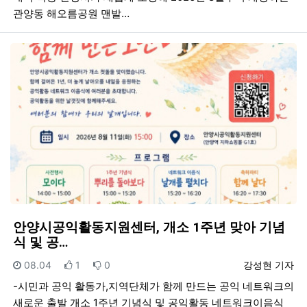
관양동 해오름공원 맨발…
안양시공익활동지원센터, 개소 1주년 맞아 기념
식 및 공…
등록일
추천
비추천
등록자
08.04
1
0
강성현 기자
-시민과 공익 활동가,지역단체가 함께 만드는 공익 네트워크의
새로운 출발 개소 1주년 기념식 및 공익활동 네트워크이음식