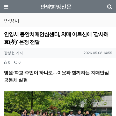
기
메뉴
안양희망신문
안양시
안양시 동안치매안심센터, 치매 어르신에 ‘감사해
효(孝)’ 온정 전달
작성자 정보
작성
작성일
강성현 기자
2026.05.08 14:55
컨텐츠 정보
추천
비추천
0
0
본문
병원
·
학교
·
주민이 하나로
…
이웃과 함께하는 치매안심
공동체 실현