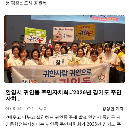
행 평촌신도시 공원녹…
안양시 귀인동 주민자치회…‘2026년 경기도 주민
자치 …
등록일
추천
비추천
등록자
08.04
1
0
강성현 기자
-‘배우고 나누고 실천하는 귀인동’주제 발표 안양시 동안구 귀
인동행정복지센터는 귀인동 주민자치회가 2026년 경기도 주