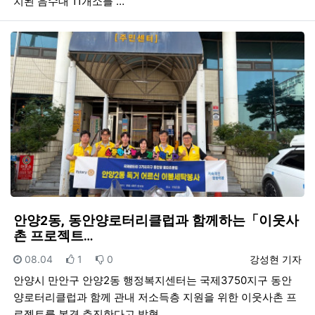
치된 음수대 11개소를 …
안양2동, 동안양로터리클럽과 함께하는「이웃사
촌 프로젝트…
등록일
추천
비추천
등록자
08.04
1
0
강성현 기자
안양시 만안구 안양2동 행정복지센터는 국제3750지구 동안
양로터리클럽과 함께 관내 저소득층 지원을 위한 이웃사촌 프
로젝트를 본격 추진한다고 밝혔…