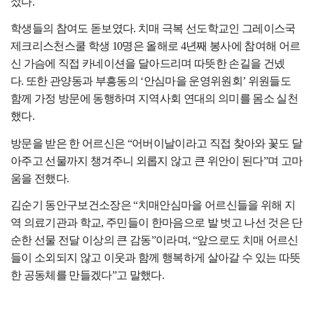
섰다
.
학생들의 참여도 돋보였다
.
치매 극복 선도학교인 그레이스국
제크리스천스쿨 학생
10
명은 올해로
4
년째 봉사에 참여해 어르
신 가슴에 직접 카네이션을 달아드리며 따뜻한 손길을 건넸
다
.
또한 관양동과 부흥동의
‘
안심마을 운영위원회
’
위원들도
함께 가정 방문에 동행하며 지역사회 연대의 의미를 몸소 실천
했다
.
방문을 받은 한 어르신은
“
어버이날이라고 직접 찾아와 꽃도 달
아주고 선물까지 챙겨주니 외롭지 않고 큰 위안이 된다
”
며 고마
움을 전했다
.
김순기 동안구보건소장은
“
치매안심마을 어르신들을 위해 지
역 의료기관과 학교
,
주민들이 한마음으로 발 벗고 나선 것은 단
순한 선물 전달 이상의 큰 감동
”
이라며
, “
앞으로도 치매 어르신
들이 소외되지 않고 이웃과 함께 행복하게 살아갈 수 있는 따뜻
한 공동체를 만들겠다
”
고 말했다
.