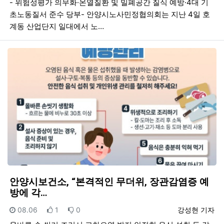
- 위험성평가 의무화·온열질환 및 밀폐공간 질식 예방·4대 기
초노동질서 준수 당부- 안양시노사민정협의회는 지난 4일 호
계동 산업단지 일대에서 노…
안양시보건소, “본격적인 무더위, 장관감염증 예
방에 각…
등록일
추천
비추천
등록자
08.06
1
0
강성현 기자