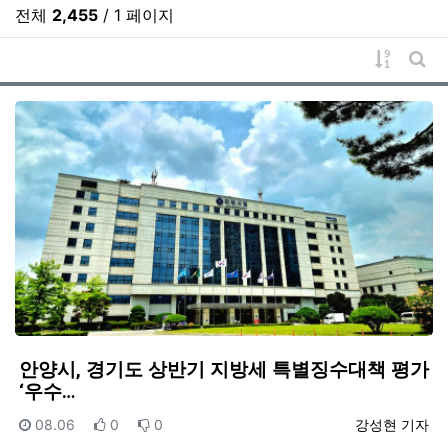
전체
2,455
/ 1 페이지
게시물 
게시
안양시, 경기도 상반기 지방세 특별징수대책 평가
‘우수…
등록일
추천
비추천
등록자
08.06
0
0
강성현 기자