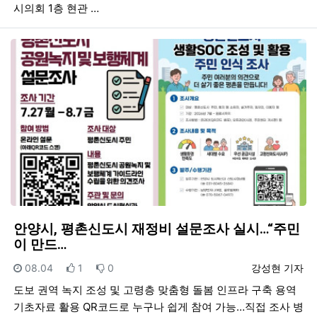
시의회 1층 현관 …
안양시, 평촌신도시 재정비 설문조사 실시…“주민
이 만드…
등록일
추천
비추천
등록자
08.04
1
0
강성현 기자
도보 권역 녹지 조성 및 고령층 맞춤형 돌봄 인프라 구축 용역
기초자료 활용 QR코드로 누구나 쉽게 참여 가능…직접 조사 병