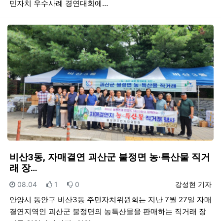
민자치 우수사례 경연대회에…
비산3동, 자매결연 괴산군 불정면 농·특산물 직거
래 장…
등록일
추천
비추천
등록자
08.04
1
0
강성현 기자
안양시 동안구 비산3동 주민자치위원회는 지난 7월 27일 자매
결연지역인 괴산군 불정면의 농특산물을 판매하는 직거래 장