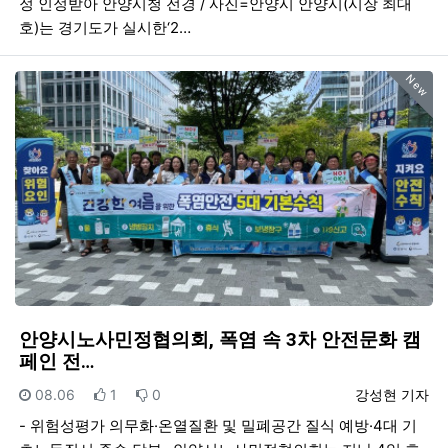
정 인정받아 안양시청 전경 / 사진=안양시 안양시(시장 최대
호)는 경기도가 실시한‘2…
New
안양시노사민정협의회, 폭염 속 3차 안전문화 캠
페인 전…
등록일
추천
비추천
등록자
08.06
1
0
강성현 기자
- 위험성평가 의무화·온열질환 및 밀폐공간 질식 예방·4대 기