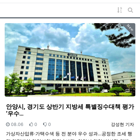
게시물 
게시
New
안양시, 경기도 상반기 지방세 특별징수대책 평가
‘우수…
등록일
추천
비추천
등록자
08.06
0
0
강성현 기자
가상자산압류·가택수색 등 전 분야 우수 성과…공정한 조세 행