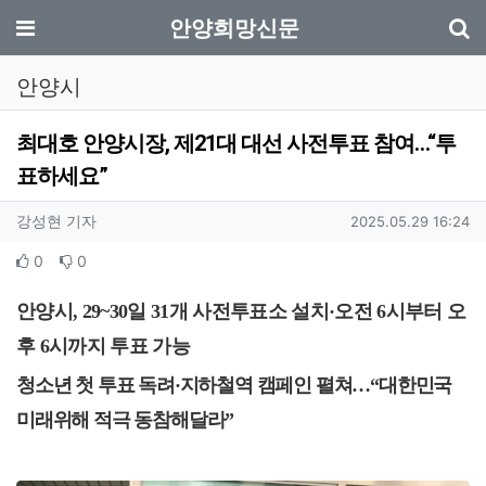
기
메뉴
안양희망신문
안양시
최대호 안양시장, 제21대 대선 사전투표 참여…“투
표하세요”
작성자 정보
작성
작성일
강성현 기자
2025.05.29 16:24
컨텐츠 정보
추천
비추천
0
0
본문
안양시
, 29~30
일
31
개 사전투표소 설치
·
오전
6
시부터 오
후
6
시까지 투표 가능
청소년 첫 투표 독려
·
지하철역 캠페인 펼쳐
…
“
대한민국
미래위해 적극 동참해달라
”