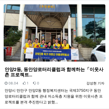
안양2동, 동안양로터리클럽과 함께하는「이웃사
촌 프로젝트…
등록일
추천
비추천
등록자
08.04
1
0
강성현 기자
안양시 만안구 안양2동 행정복지센터는 국제3750지구 동안
양로터리클럽과 함께 관내 저소득층 지원을 위한 이웃사촌 프
로젝트를 본격 추진한다고 밝혔…