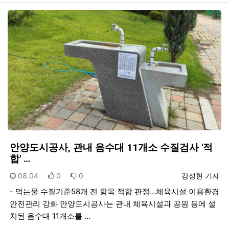
안양도시공사, 관내 음수대 11개소 수질검사 '적
합' …
등록일
추천
비추천
등록자
08.04
0
0
강성현 기자
- 먹는물 수질기준58개 전 항목 적합 판정…체육시설 이용환경
안전관리 강화 안양도시공사는 관내 체육시설과 공원 등에 설
치된 음수대 11개소를 …