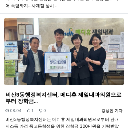
어 폭염까지…사계절 상시 …
비산3동행정복지센터, 메디휴 제일내과의원으로
부터 장학금…
등록일
추천
비추천
등록자
08.04
1
0
강성현 기자
비산3동행정복지센터는 메디휴 제일내과의원으로부터 관내
저소득 가정 중고등학생을 위한 장학금 300만원을 기탁받았