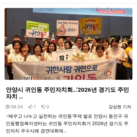
안양시 귀인동 주민자치회…‘2026년 경기도 주민
자치 …
등록일
추천
비추천
등록자
08.04
1
0
강성현 기자
-‘배우고 나누고 실천하는 귀인동’주제 발표 안양시 동안구 귀
인동행정복지센터는 귀인동 주민자치회가 2026년 경기도 주
민자치 우수사례 경연대회에…