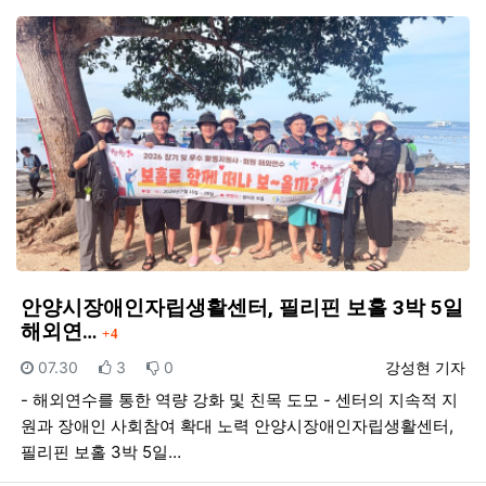
안양시장애인자립생활센터, 필리핀 보홀 3박 5일
댓글
해외연…
4
등록일
추천
비추천
등록자
07.30
3
0
강성현 기자
- 해외연수를 통한 역량 강화 및 친목 도모 - 센터의 지속적 지
원과 장애인 사회참여 확대 노력 안양시장애인자립생활센터,
필리핀 보홀 3박 5일…