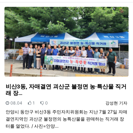
비산3동, 자매결연 괴산군 불정면 농·특산물 직거
래 장…
등록일
추천
비추천
등록자
08.04
1
0
강성현 기자
안양시 동안구 비산3동 주민자치위원회는 지난 7월 27일 자매
결연지역인 괴산군 불정면의 농특산물을 판매하는 직거래 장
터를 열었다. / 사진=안양…