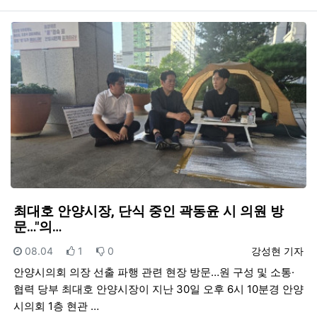
최대호 안양시장, 단식 중인 곽동윤 시 의원 방
문…"의…
등록일
추천
비추천
등록자
08.04
1
0
강성현 기자
안양시의회 의장 선출 파행 관련 현장 방문…원 구성 및 소통·
협력 당부 최대호 안양시장이 지난 30일 오후 6시 10분경 안양
시의회 1층 현관 …