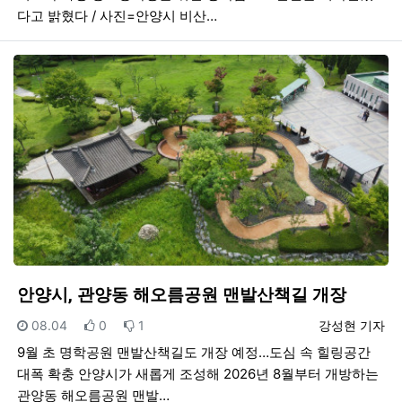
다고 밝혔다 / 사진=안양시 비산…
안양시, 관양동 해오름공원 맨발산책길 개장
등록일
추천
비추천
등록자
08.04
0
1
강성현 기자
9월 초 명학공원 맨발산책길도 개장 예정…도심 속 힐링공간
대폭 확충 안양시가 새롭게 조성해 2026년 8월부터 개방하는
관양동 해오름공원 맨발…