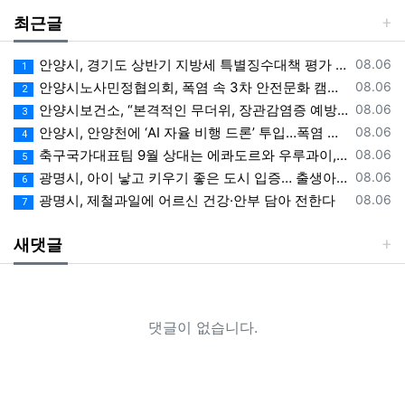
최근글
등록일
안양시, 경기도 상반기 지방세 특별징수대책 평가 ‘우수상’
08.06
1
등록일
안양시노사민정협의회, 폭염 속 3차 안전문화 캠페인 전개
08.06
2
등록일
안양시보건소, “본격적인 무더위, 장관감염증 예방에 각별한 주의 필요”
08.06
3
등록일
안양시, 안양천에 ‘AI 자율 비행 드론’ 투입…폭염 속 온열 질환 예방 계도
08.06
4
등록일
축구국가대표팀 9월 상대는 에콰도르와 우루과이, 9.10월 A매치 4연전 상대 모두 확정
08.06
5
등록일
광명시, 아이 낳고 키우기 좋은 도시 입증… 출생아 증가율 경기도 1위
08.06
6
등록일
광명시, 제철과일에 어르신 건강·안부 담아 전한다
08.06
7
새댓글
댓글이 없습니다.