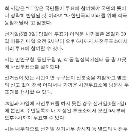
최 시장은
“
더 많은 국민들이 투표에 참여해야 국민의 뜻이
더 정확히 반영될 것
”
이라며
“
대한민국의 미래를 위해 적극
동참해달라
”
고 말했다
.
선거일
(6
월
3
일
)
당일에 투표가 어려운 시민들은
29
일과
30
일 이틀간 매일 오전
6
시부터 오후
6
시까지 사전투표소에서
미리 투표에 참여할 수 있다
.
시는 만안구청
,
동안구청 및 각 동 행정복지센터 등 총
31
곳
에 사전투표소를 설치했다
.
선거권이 있는 시민이면 누구든지 신분증을 지참하고 별도
의 신고 없이 전국 어디서나 가까운 사전투표소에 방문해 투
표권을 행사할 수 있다
.
29
일과
30
일에 사전투표를 하지 못한 경우 선거일
(6
월
3
일
)
에 본인의 주민등록지 내 지정된 투표소에서 오전
6
시부터
오후
8
시까지 투표할 수 있다
.
시는 내부적으로 선거일 선거사무 종사자 등 별도의 사전투