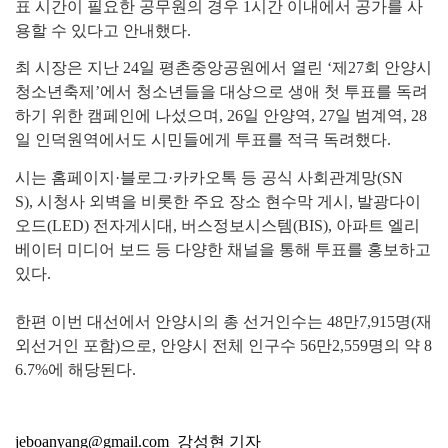
표 시간이 필요한 공무원의 경우
1
시간 이내에서 공가를 사
용할 수 있다고 안내했다
.
최 시장은 지난
24
일 평촌중앙공원에서 열린
‘
제
27
회 안양시
청소년축제
’
에서 청소년들을 대상으로 생애 첫 투표를 독려
하기 위한 캠페인에 나섰으며
, 26
일 안양역
, 27
일 범계역
, 28
일 인덕원역에서도 시민들에게 투표를 적극 독려했다
.
시는 홈페이지
·
블로그
·
카카오톡 등 공식 사회관계망
(SN
S),
시청사 외벽을 비롯한 주요 장소 현수막 게시
,
발광다이
오드
(LED)
전자게시대
,
버스정보시스템
(BIS),
아파트 엘리
베이터 미디어 보드 등 다양한 채널을 통해 투표를 홍보하고
있다
.
한편 이번 대선에서 안양시의 총 선거인수는
48
만
7,915
명
(
재
외선거인 포함
)
으로
,
안양시 전체 인구수
56
만
2,559
명의 약
8
6.7%
에 해당된다
.
jeboanyang@gmail.com 강성현 기자