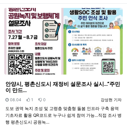
안양시, 평촌신도시 재정비 설문조사 실시…“주민
이 만드…
등록일
추천
비추천
등록자
08.04
1
0
강성현 기자
도보 권역 녹지 조성 및 고령층 맞춤형 돌봄 인프라 구축 용역
기초자료 활용 QR코드로 누구나 쉽게 참여 가능…직접 조사 병
행 평촌신도시 공원녹…