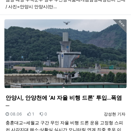
/ 사진=안양시 안양시(만…
New
안양시, 안양천에 ‘AI 자율 비행 드론’ 투입…폭염
…
등록일
추천
비추천
등록자
08.06
1
0
강성현 기자
충훈대교~세월교 구간 무인 자율 비행 드론 운용 고정형 스피
커 사각지대 해소·상황실 실시간 모니터링 연계 집중 호우 이