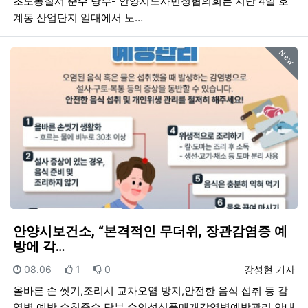
초노동질서 준수 당부- 안양시노사민정협의회는 지난 4일 호
계동 산업단지 일대에서 노…
New
안양시보건소, “본격적인 무더위, 장관감염증 예
방에 각…
등록일
추천
비추천
등록자
08.06
1
0
강성현 기자
올바른 손 씻기,조리시 교차오염 방지,안전한 음식 섭취 등 감
염병 예방 수칙준수 당부 수인성식품매개감염병예방관리 안내