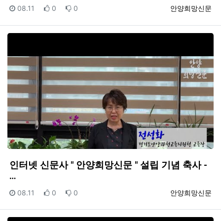
등록일
추천
비추천
등록자
08.11
0
0
안양희망신문
인터넷 신문사 " 안양희망신문 " 설립 기념 축사 -
…
등록일
추천
비추천
등록자
08.11
0
0
안양희망신문