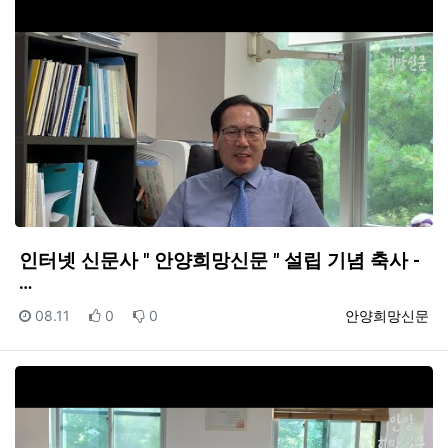
인터넷 신문사 " 안양희망신문 " 설립 기념 축사 -
…
등록일
추천
비추천
등록자
08.11
0
0
안양희망신문