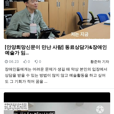
[안양희망신문이 만난 사람] 동료상담가&장애인
예술가 임…
등록일
추천
비추천
등록자
06.23
0
0
황준하 기자
장애인들에게는 어려운 문제가 생길 때 막상 본인의 입장에서
상담을 받을 수 있는 방법이 많지 않고 예술활동을 하고 싶어
도 그 기회가 적어 꿈을 …