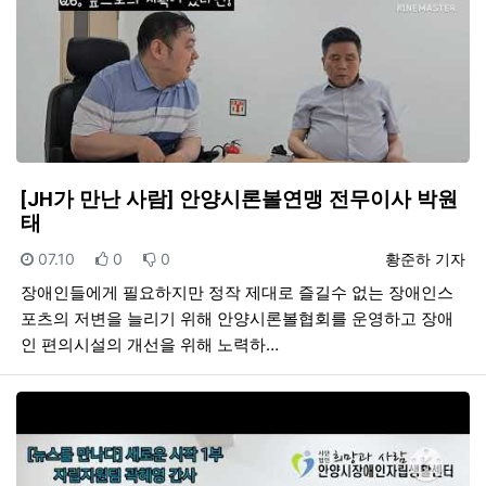
[JH가 만난 사람] 안양시론볼연맹 전무이사 박원
태
등록일
추천
비추천
등록자
07.10
0
0
황준하 기자
장애인들에게 필요하지만 정작 제대로 즐길수 없는 장애인스
포츠의 저변을 늘리기 위해 안양시론볼협회를 운영하고 장애
인 편의시설의 개선을 위해 노력하…