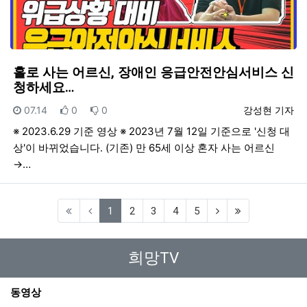
홀로 사는 어르신, 장애인 응급안전안심서비스 신
청하세요…
등록일
추천
비추천
등록자
07.14
0
0
강성현 기자
※ 2023.6.29 기준 영상 ※ 2023년 7월 12일 기준으로 '신청 대
상'이 바뀌었습니다. (기존) 만 65세 이상 혼자 사는 어르신
→…
(current)
1
2
3
4
5
희망TV
동영상