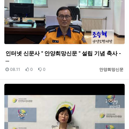
인터넷 신문사 " 안양희망신문 " 설립 기념 축사 -
…
등록일
추천
비추천
등록자
08.11
0
0
안양희망신문