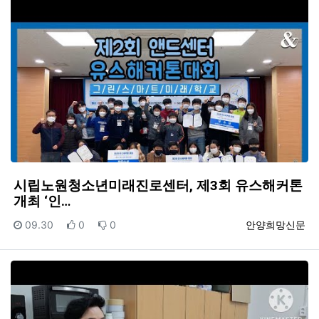
시립노원청소년미래진로센터, 제3회 유스해커톤
개최 ‘인…
등록일
추천
비추천
등록자
09.30
0
0
안양희망신문