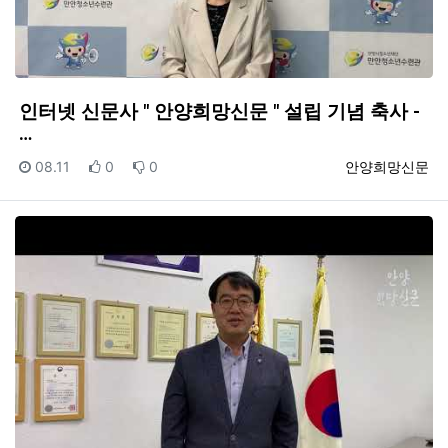
인터넷 신문사 " 안양희망신문 " 설립 기념 축사 -
…
등록일
추천
비추천
등록자
08.11
0
0
안양희망신문