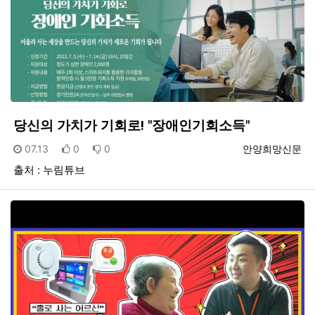
당신의 가치가 기회로! "장애인기회소득"
등록일
추천
비추천
등록자
07.13
0
0
안양희망신문
출처 : 누림튜브