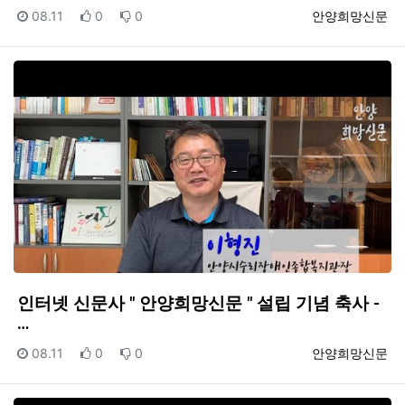
등록일
추천
비추천
등록자
08.11
0
0
안양희망신문
인터넷 신문사 " 안양희망신문 " 설립 기념 축사 -
…
등록일
추천
비추천
등록자
08.11
0
0
안양희망신문