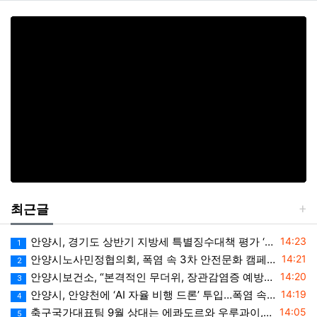
최근글
등록일
안양시, 경기도 상반기 지방세 특별징수대책 평가 ‘우수상’
14:23
1
등록일
안양시노사민정협의회, 폭염 속 3차 안전문화 캠페인 전개
14:21
2
등록일
안양시보건소, “본격적인 무더위, 장관감염증 예방에 각별한 주의 필요”
14:20
3
등록일
안양시, 안양천에 ‘AI 자율 비행 드론’ 투입…폭염 속 온열 질환 예방 계도
14:19
4
등록일
축구국가대표팀 9월 상대는 에콰도르와 우루과이, 9.10월 A매치 4연전 상대 모두 확정
14:05
5